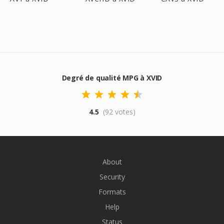
Degré de qualité MPG à XVID
4.5
(92 votes)
About
Security
Formats
Help
Status