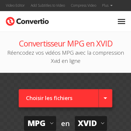
Video Editor
Add Subtitles to Video
Compress Video
Plus
Convertisseur MPG en XVID
Réencodez vos vidéos MPG avec la compression
Xvid en ligne
Choisir les fichiers
MPG
XVID
en