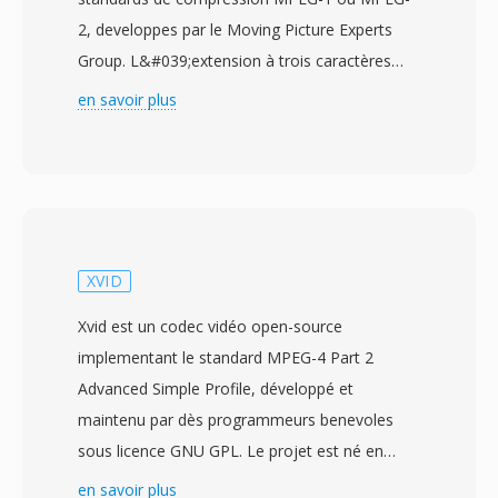
2, developpes par le Moving Picture Experts
Group. L&#039;extension à trois caractères
provient dès premiers systèmes de fichiers
en savoir plus
Windows et DOS qui limitaient les extensions à
trois caractères, fournissant un raccourci pour
la designation MPEG plus longue. Les fichiers
MPG contiennent dès flux de programme
MPEG qui multiplexent un flux élémentaire
vidéo et un où plusieurs flux élémentaires
XVID
audio dans un flux d&#039;octets unifié avec
Xvid est un codec vidéo open-source
dès horodatages de synchronisation. Le format
implementant le standard MPEG-4 Part 2
a été largement utilisé tout au long dès années
Advanced Simple Profile, développé et
1990 et 2000 pour stocker de la vidéo
maintenu par dès programmeurs benevoles
numérique sûr les ordinateurs personnels,
sous licence GNU GPL. Le projet est né en
apparaissant dans tout, dès extractions de
2001 comme un fork du code source OpenDivX
en savoir plus
Vidéo CD et de DVD àux enregistrements de