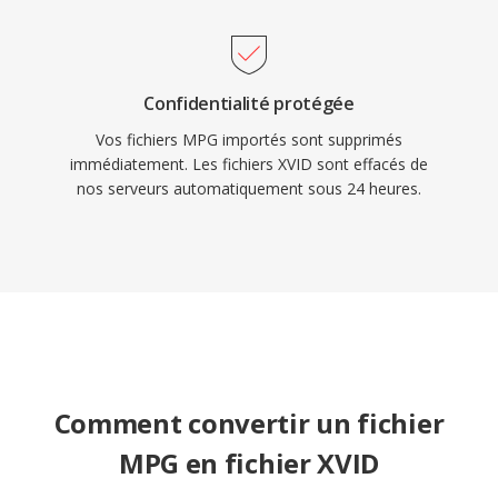
codecs plus récents aient largement remplacé
le MPEG-4 ASP pour les nouveaux encodages,
Xvid reste en usage pour la compatibilité avec
Confidentialité protégée
le matériel ancien et dans les collections de
médias anciennes.
Vos fichiers MPG importés sont supprimés
immédiatement. Les fichiers XVID sont effacés de
nos serveurs automatiquement sous 24 heures.
Comment convertir un fichier
MPG en fichier XVID