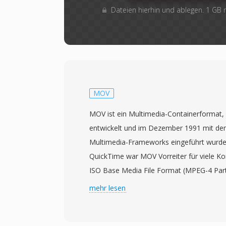
Dateien hierhin und ablegen. 1 GB
MOV
MOV ist ein Multimedia-Containerformat, 
entwickelt und im Dezember 1991 mit de
Multimedia-Frameworks eingeführt wurde.
QuickTime war MOV Vorreiter für viele Ko
ISO Base Media File Format (MPEG-4 Part
Ableitungen einschließlich MP4 beeinfluss
mehr lesen
verwendet eine hierarchische Atom- (oder 
jedes Atom bestimmte Datentypen enthäl