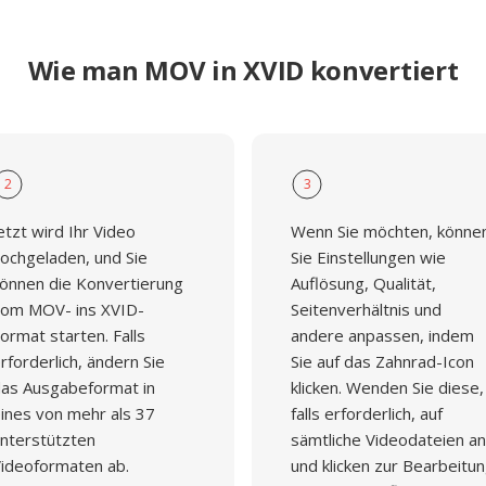
rer Hardware und in
Wie man MOV in XVID konvertiert
2
3
etzt wird Ihr Video
Wenn Sie möchten, könne
ochgeladen, und Sie
Sie Einstellungen wie
önnen die Konvertierung
Auflösung, Qualität,
om MOV- ins XVID-
Seitenverhältnis und
ormat starten. Falls
andere anpassen, indem
rforderlich, ändern Sie
Sie auf das Zahnrad-Icon
as Ausgabeformat in
klicken. Wenden Sie diese,
ines von mehr als 37
falls erforderlich, auf
nterstützten
sämtliche Videodateien an
ideoformaten ab.
und klicken zur Bearbeitu