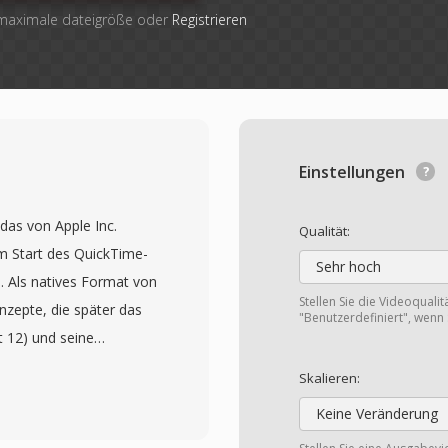
 maximale dateigröße oder
Registrieren
Einstellungen
das von Apple Inc.
Qualität:
m Start des QuickTime-
Sehr hoch
 Als natives Format von
Stellen Sie die Videoquali
nzepte, die später das
"Benutzerdefiniert", wenn 
 12) und seine
ten. Der Container
Skalieren:
Box-)Struktur, in der
Keine Veränderung
t — von Video- und