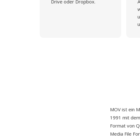
Drive oder Dropbox.
A
w
u
u
MOV ist ein M
1991 mit dem 
Format von Qu
Media File Fo