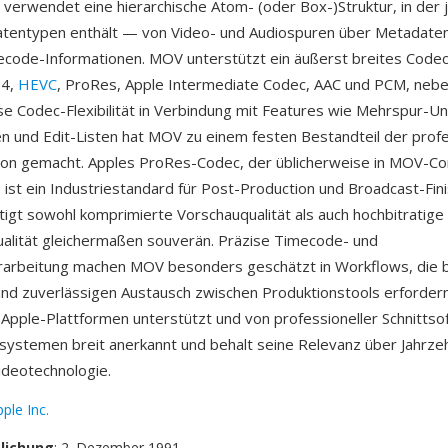
 verwendet eine hierarchische Atom- (oder Box-)Struktur, in der
tentypen enthält — von Video- und Audiospuren über Metadaten 
ecode-Informationen. MOV unterstützt ein äußerst breites Code
64,
HEVC
, ProRes, Apple Intermediate Codec, AAC und PCM, nebe
se Codec-Flexibilität in Verbindung mit Features wie Mehrspur-U
n und Edit-Listen hat MOV zu einem festen Bestandteil der profe
ion gemacht. Apples ProRes-Codec, der üblicherweise in MOV-Co
, ist ein Industriestandard für Post-Production und Broadcast-Fin
igt sowohl komprimierte Vorschauqualität als auch hochbitratige
alität gleichermaßen souverän. Präzise Timecode- und
arbeitung machen MOV besonders geschätzt in Workflows, die b
nd zuverlässigen Austausch zwischen Produktionstools erforder
en Apple-Plattformen unterstützt und von professioneller Schnittso
ssystemen breit anerkannt und behalt seine Relevanz über Jahrze
ideotechnologie.
ple Inc.
tlichung
: 2. Dezember 1991