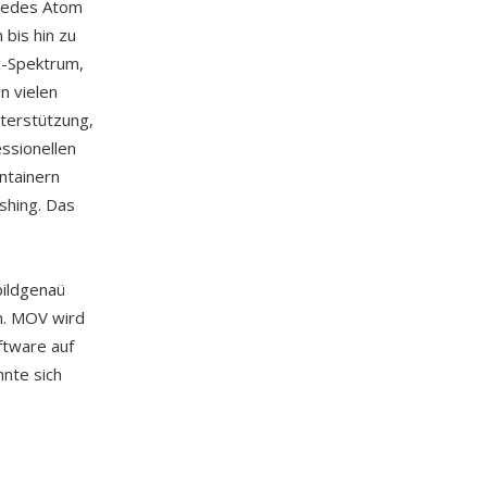
 jedes Atom
bis hin zu
c-Spektrum,
n vielen
nterstützung,
ssionellen
ntainern
ishing. Das
ildgenaü
n. MOV wird
ftware auf
hnte sich