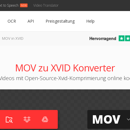
xt to Speech
Video Translator
OCR
API
Preisgestaltung
Help
Hervorragend
MOV in XVID
MOV zu XVID Konverter
ideos mit Open-Source-Xvid-Komprimierung online ko
MOV