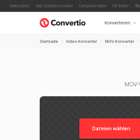
Video Editor
Add Subtitles to Video
Compress Video
GIF Editor
Te
Konvertieren
Startseite
Video-Konverter
MOV-Konverter
MOV-V
Dateien wählen