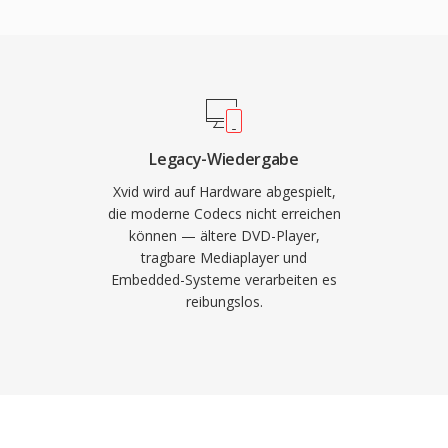
en breit anerkannt und
elle Qualität zu
ch wandelnder
uantisierung, Viertel-
nd lokale
ierte
en. Xvid-kodiertes
rn gespeichert, kann
Legacy-Wiedergabe
te verpackt werden. Der
Xvid wird auf Hardware abgespielt,
edergabe auf vielen
die moderne Codecs nicht erreichen
können — ältere DVD-Player,
räten, die DivX-
tragbare Mediaplayer und
cs den zugrunde
Embedded-Systeme verarbeiten es
lattformübergreifende
reibungslos.
 und andere
ollständig freien und
 Eckpfeiler Community-
264 und neuere Codecs
ehend abgelöst haben,