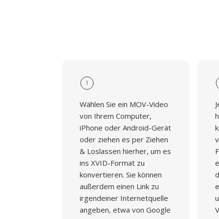
bleibt Xvid für die Kompatibilität mit älte
Legacy-Mediensammlungen im Einsatz.
1
Wählen Sie ein MOV-Video
J
von Ihrem Computer,
h
iPhone oder Android-Gerät
k
oder ziehen es per Ziehen
v
& Loslassen hierher, um es
F
ins XVID-Format zu
e
konvertieren. Sie können
d
außerdem einen Link zu
e
irgendeiner Internetquelle
u
angeben, etwa von Google
V