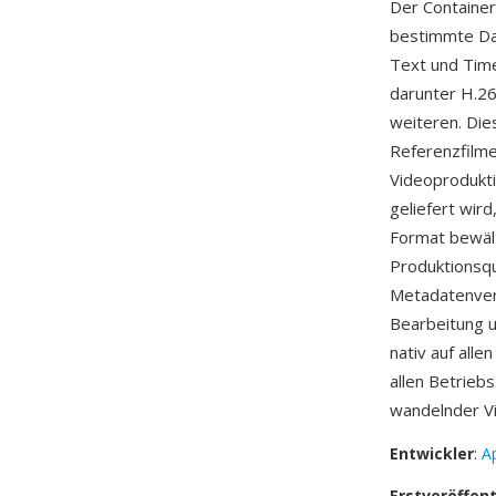
Der Container
bestimmte Da
Text und Tim
darunter H.2
weiteren. Die
Referenzfilme
Videoprodukt
geliefert wird
Format bewält
Produktionsqu
Metadatenver
Bearbeitung u
nativ auf all
allen Betrieb
wandelnder V
Entwickler
:
Ap
Erstveröffen