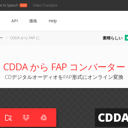
xt to Speech
Video Translator
API
価格
Help
素晴らしい
ー
CDDA から FAP に
CDDA から FAP コンバーター
CDデジタルオーディオをFAP形式にオンライン変換
CDD