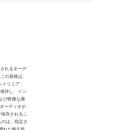
Dに保存されるオーデ
たこの規格は、
ットリニア
分を保持し、イン
よび軽微な傷
らオーディオが
で保存されるこ
ものは、指定さ
優れた耐久性