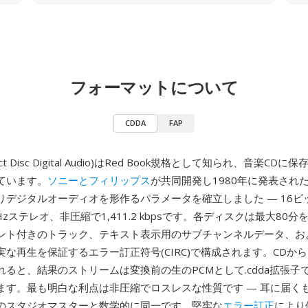
フォーマットについて
CDDA
FAP
act Disc Digital Audio)はRed Book規格として知られ、音楽C
ています。
ソニーとフィリップス
が共同開発し1980年に発表され
りデジタルオーディオを形作るパラメータを確立しました — 16ビ
 kHzステレオ、非圧縮で1,411.2 kbpsです。各ディスクは最大80
ント付きのトラック、テキスト表示用のサブチャンネルデータ、お
実な再生を保証するエラー訂正符号(CIRC)で構成されます。CDか
れると、結果のストリームは変換前の生のPCMとして.cdda拡張子
ます。最も明白な利点は非圧縮でロスレスな性質です — 耳に届く
のスタジオマスターと数学的に同一です。堅牢な
エラー訂正
により