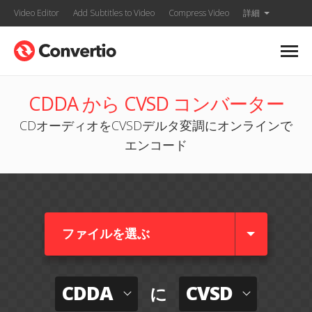
Video Editor
Add Subtitles to Video
Compress Video
詳細
CDDA から CVSD コンバーター
CDオーディオをCVSDデルタ変調にオンラインで
エンコード
ファイルを選ぶ
CDDA
CVSD
に