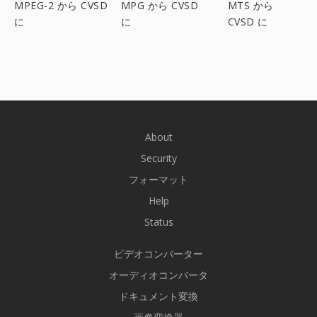
MPEG-2 から CVSD
MPG から CVSD
MTS から
に
に
CVSD に
About
Security
フォーマット
Help
Status
ビデオコンバーター
オーディオコンバータ
ドキュメント変換