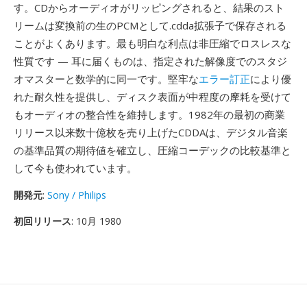
す。CDからオーディオがリッピングされると、結果のスト
リームは変換前の生のPCMとして.cdda拡張子で保存される
ことがよくあります。最も明白な利点は非圧縮でロスレスな
性質です — 耳に届くものは、指定された解像度でのスタジ
オマスターと数学的に同一です。堅牢な
エラー訂正
により優
れた耐久性を提供し、ディスク表面が中程度の摩耗を受けて
もオーディオの整合性を維持します。1982年の最初の商業
リリース以来数十億枚を売り上げたCDDAは、デジタル音楽
の基準品質の期待値を確立し、圧縮コーデックの比較基準と
して今も使われています。
開発元
:
Sony / Philips
初回リリース
: 10月 1980