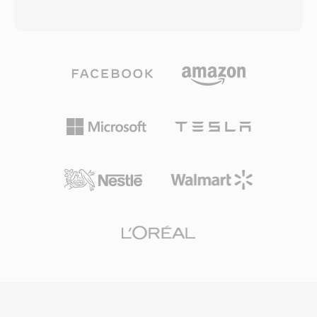
を維持します。1982年の最初の商業リリース以
ァイルはVorbis、FLAC、Speex、またはOpusで
来数十億枚を売り上げたCDDAは、デジタル音楽
エンコードされたオーディオを運ぶことができま
の基準品質の期待値を確立し、圧縮コーデックの
す — コンテナはコーデックに依存せず、チェー
比較基準として今も使われています。
ンされた論理ビットストリームとグラニュールベ
ースのシーキングをサポートするトランスポート
ラッパーとして機能します。OGAの利点の一つ
は相互運用性です — .oga拡張子に遭遇したアプ
リケーションはビデオトラックの探索なしにオー
ディオ専用再生に最適化でき、読み込み時間の短
縮とメモリ使用量の削減につながります。Oggコ
ンテナとその関連コーデックは完全にオープンソ
ースかつロイヤリティフリーであるため、OGA
はプロプライエタリ形式に影響する特許ライセン
スの複雑さを回避します。この形式はアーティス
ト、アルバム、トラック情報を標準化された方法
でタグ付けするためのVorbisコメントメタデータ