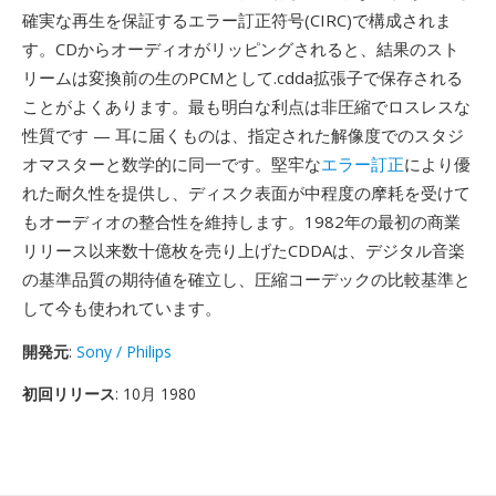
確実な再生を保証するエラー訂正符号(CIRC)で構成されま
す。CDからオーディオがリッピングされると、結果のスト
リームは変換前の生のPCMとして.cdda拡張子で保存される
ことがよくあります。最も明白な利点は非圧縮でロスレスな
性質です — 耳に届くものは、指定された解像度でのスタジ
オマスターと数学的に同一です。堅牢な
エラー訂正
により優
れた耐久性を提供し、ディスク表面が中程度の摩耗を受けて
もオーディオの整合性を維持します。1982年の最初の商業
リリース以来数十億枚を売り上げたCDDAは、デジタル音楽
の基準品質の期待値を確立し、圧縮コーデックの比較基準と
して今も使われています。
開発元
:
Sony / Philips
初回リリース
: 10月 1980