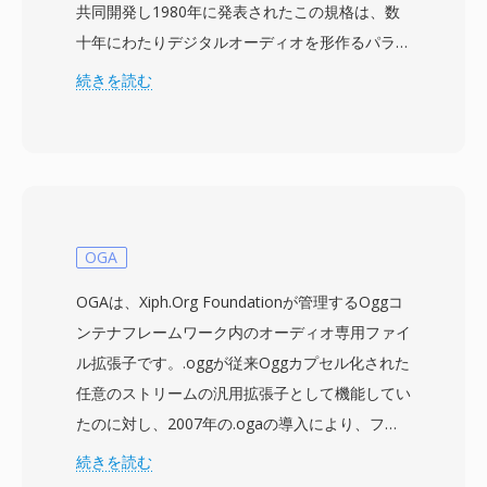
共同開発し1980年に発表されたこの規格は、数
十年にわたりデジタルオーディオを形作るパラメ
ータを確立しました — 16ビットリニアPCM、
続きを読む
44.1 kHzステレオ、非圧縮で1,411.2 kbpsです。
各ディスクは最大80分を保持し、インデックス
ポイント付きのトラック、テキスト表示用のサブ
チャンネルデータ、および軽微な傷があっても確
実な再生を保証するエラー訂正符号(CIRC)で構成
されます。CDからオーディオがリッピングされ
OGA
ると、結果のストリームは変換前の生のPCMと
OGAは、Xiph.Org Foundationが管理するOggコ
して.cdda拡張子で保存されることがよくありま
ンテナフレームワーク内のオーディオ専用ファイ
す。最も明白な利点は非圧縮でロスレスな性質で
ル拡張子です。.oggが従来Oggカプセル化された
す — 耳に届くものは、指定された解像度でのス
任意のストリームの汎用拡張子として機能してい
タジオマスターと数学的に同一です。堅牢なエラ
たのに対し、2007年の.ogaの導入により、ファ
ー訂正により優れた耐久性を提供し、ディスク表
イルがオーディオデータのみを含むことを明示的
続きを読む
面が中程度の摩耗を受けてもオーディオの整合性
に示すようになりました。内部的には、OGAフ