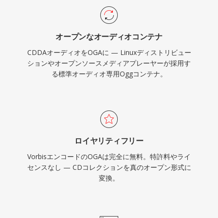
をサポートしています。OGAはFirefox、
Chromiumベースブラウザ、VLC、およびほとん
オープンなオーディオコンテナ
どのLinuxデスクトップ環境でネイティブに再生
CDDAオーディオをOGAに — Linuxディストリビュー
され、Webオーディオ配信やアーカイブワーク
ションやオープンソースメディアプレーヤーが採用す
フローに実用的な選択肢です。
る標準オーディオ専用Oggコンテナ。
ロイヤリティフリー
VorbisエンコードのOGAは完全に無料。特許料やライ
センスなし — CDコレクションを真のオープン形式に
変換。