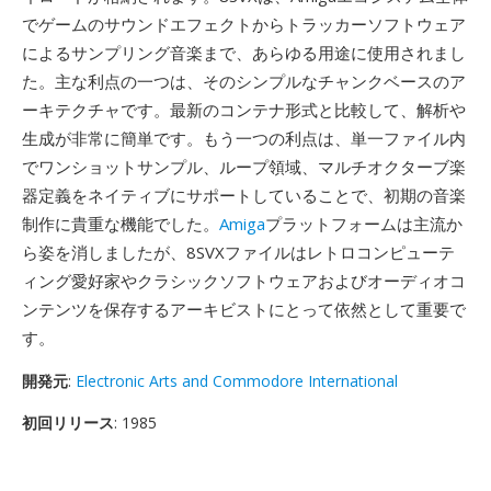
でゲームのサウンドエフェクトからトラッカーソフトウェア
によるサンプリング音楽まで、あらゆる用途に使用されまし
た。主な利点の一つは、そのシンプルなチャンクベースのア
ーキテクチャです。最新のコンテナ形式と比較して、解析や
生成が非常に簡単です。もう一つの利点は、単一ファイル内
でワンショットサンプル、ループ領域、マルチオクターブ楽
器定義をネイティブにサポートしていることで、初期の音楽
制作に貴重な機能でした。
Amiga
プラットフォームは主流か
ら姿を消しましたが、8SVXファイルはレトロコンピューテ
ィング愛好家やクラシックソフトウェアおよびオーディオコ
ンテンツを保存するアーキビストにとって依然として重要で
す。
開発元
:
Electronic Arts and Commodore International
初回リリース
: 1985