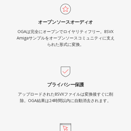
をサポートしています。OGAはFirefox、
Chromiumベースブラウザ、VLC、およびほとん
オープンソースオーディオ
どのLinuxデスクトップ環境でネイティブに再生
OGAは完全にオープンでロイヤリティフリー。8SVX
され、Webオーディオ配信やアーカイブワーク
Amigaサンプルをオープンソースコミュニティに支え
フローに実用的な選択肢です。
られた形式に変換。
プライバシー保護
アップロードされた8SVXファイルは変換後すぐに削
除。OGA結果は24時間以内に自動消去されます。