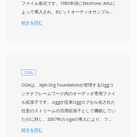
ファイル形式です。1985年頃にElectronic Artsに
よって導入され、8ビットオーディオサンプルを
オプションのFibonacciデルタ圧縮で保存し、フ
続きを読む
ァイルサイズを削減します。データはIFFチャン
クで構成されます — VHDRチャンクにはヘッダ
ー情報(サンプルレート、オクターブ数、圧縮タ
イプ)が、BODYチャンクにはオーディオペイロ
ードが格納されます。8SVXは、Amigaエコシス
テム全体でゲームのサウンドエフェクトからトラ
OGA
ッカーソフトウェアによるサンプリング音楽ま
OGAは、Xiph.Org Foundationが管理するOggコ
で、あらゆる用途に使用されました。主な利点の
ンテナフレームワーク内のオーディオ専用ファイ
一つは、そのシンプルなチャンクベースのアーキ
ル拡張子です。.oggが従来Oggカプセル化された
テクチャです。最新のコンテナ形式と比較して、
任意のストリームの汎用拡張子として機能してい
解析や生成が非常に簡単です。もう一つの利点
たのに対し、2007年の.ogaの導入により、ファ
は、単一ファイル内でワンショットサンプル、ル
イルがオーディオデータのみを含むことを明示的
続きを読む
ープ領域、マルチオクターブ楽器定義をネイティ
に示すようになりました。内部的には、OGAフ