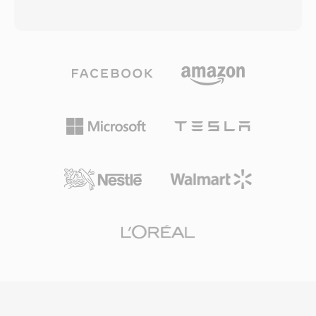
ブにサポートしていることで、初期の音楽制作に
ァイルはVorbis、FLAC、Speex、またはOpusで
貴重な機能でした。Amigaプラットフォームは主
エンコードされたオーディオを運ぶことができま
流から姿を消しましたが、8SVXファイルはレト
す — コンテナはコーデックに依存せず、チェー
ロコンピューティング愛好家やクラシックソフト
ンされた論理ビットストリームとグラニュールベ
ウェアおよびオーディオコンテンツを保存するア
ースのシーキングをサポートするトランスポート
ーキビストにとって依然として重要です。
ラッパーとして機能します。OGAの利点の一つ
は相互運用性です — .oga拡張子に遭遇したアプ
リケーションはビデオトラックの探索なしにオー
ディオ専用再生に最適化でき、読み込み時間の短
縮とメモリ使用量の削減につながります。Oggコ
ンテナとその関連コーデックは完全にオープンソ
ースかつロイヤリティフリーであるため、OGA
はプロプライエタリ形式に影響する特許ライセン
スの複雑さを回避します。この形式はアーティス
ト、アルバム、トラック情報を標準化された方法
でタグ付けするためのVorbisコメントメタデータ