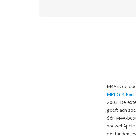
M4A is de doo
MPEG-4 Part
2003. De ext
geeft aan spe
één M4A-best
hoewel Apple
bestanden leve