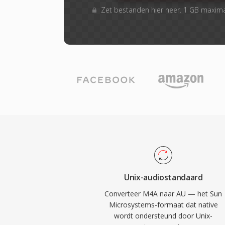
Zet bestanden hier neer. 1 GB maxim
Unix-audiostandaard
Converteer M4A naar AU — het Sun
Microsystems-formaat dat native
wordt ondersteund door Unix-