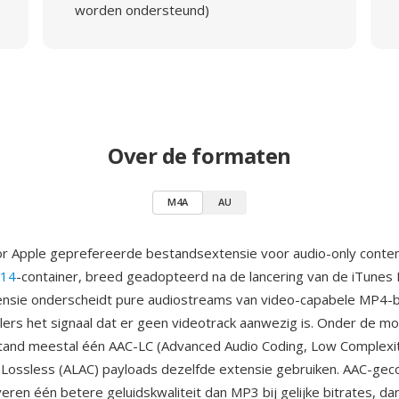
worden ondersteund)
Over de formaten
M4A
AU
r Apple geprefereerde bestandsextensie voor audio-only conten
 14
-container, breed geadopteerd na de lancering van de iTunes 
ensie onderscheidt pure audiostreams van video-capabele MP4-
lers het signaal dat er geen videotrack aanwezig is. Onder de m
and meestal één AAC-LC (Advanced Audio Coding, Low Complexit
 Lossless (ALAC) payloads dezelfde extensie gebruiken. AAC-ge
ren één betere geluidskwaliteit dan MP3 bij gelijke bitrates, dan