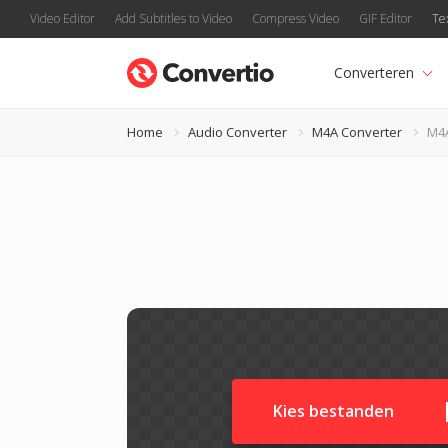
Video Editor
Add Subtitles to Video
Compress Video
GIF Editor
Te
Converteren
Home
Audio Converter
M4A Converter
M4
Kies bestanden