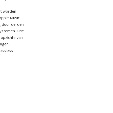
it worden
Apple Music,
g door derden
systemen. Drie
 opzichte van
ingen,
lossless