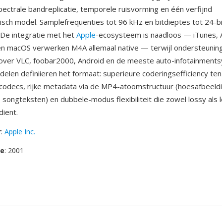
ectrale bandreplicatie, temporele ruisvorming en één verfijnd
sch model. Samplefrequenties tot 96 kHz en bitdieptes tot 24-b
De integratie met het
Apple
-ecosysteem is naadloos — iTunes, 
en macOS verwerken M4A allemaal native — terwijl ondersteunin
t over VLC, foobar2000, Android en de meeste auto-infotainment
delen definiieren het formaat: superieure coderingsefficiency ten
codecs, rijke metadata via de MP4-atoomstructuur (hoesafbeeld
 songteksten) en dubbele-modus flexibiliteit die zowel lossy als 
ient.
r
:
Apple Inc.
se
: 2001