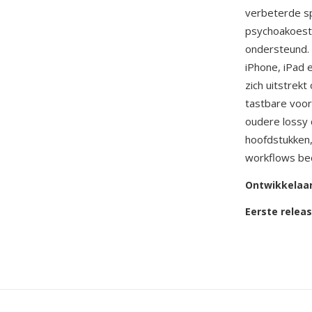
verbeterde sp
psychoakoesti
ondersteund. 
iPhone, iPad 
zich uitstrek
tastbare voor
oudere lossy 
hoofdstukken,
workflows bed
Ontwikkelaa
Eerste relea