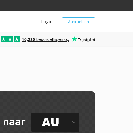
Log in
Aanmelden
10,220
beoordelingen op
AU
naar