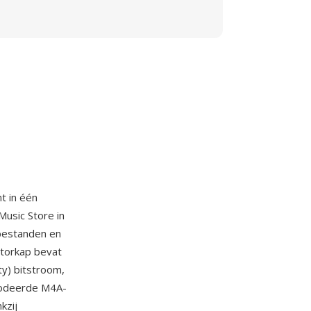
t in één
Music Store in
bestanden en
otorkap bevat
y) bitstroom,
codeerde M4A-
kzij