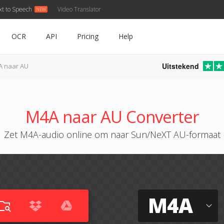
xt to Speech
Video Translator
OCR
API
Pricing
Help
Uitstekend
A naar AU
M4A naar AU Converter
Zet M4A-audio online om naar Sun/NeXT AU-formaat
M4A