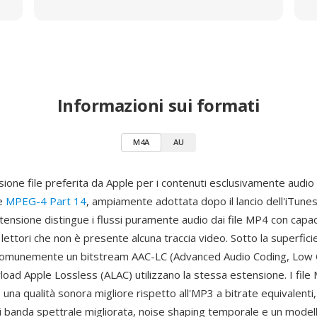
Informazioni sui formati
M4A
AU
ione file preferita da Apple per i contenuti esclusivamente audio a
re
MPEG-4 Part 14
, ampiamente adottata dopo il lancio dell'iTune
tensione distingue i flussi puramente audio dai file MP4 con capac
lettori che non è presente alcuna traccia video. Sotto la superfici
 comunemente un bitstream AAC-LC (Advanced Audio Coding, Low 
load Apple Lossless (ALAC) utilizzano la stessa estensione. I file 
 una qualità sonora migliore rispetto all'MP3 a bitrate equivalenti,
di banda spettrale migliorata, noise shaping temporale e un model