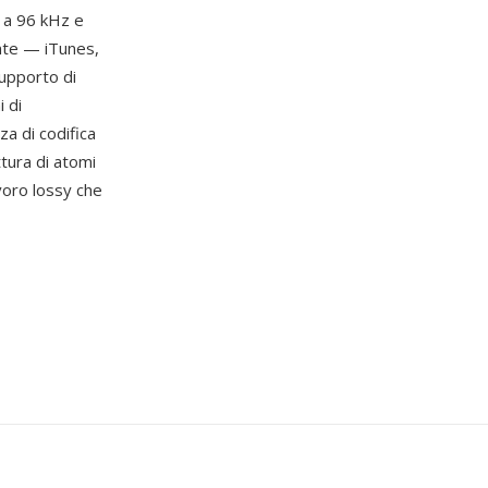
 a 96 kHz e
nte — iTunes,
upporto di
 di
za di codifica
ttura di atomi
avoro lossy che