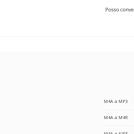
Posso conver
M4A a MP3
M4A a M4R
M4A a AIFF