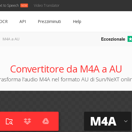
xt to Speech
Video Translator
OCR
API
Prezziminuti
Help
Eccezionale
M4A a AU
Convertitore da M4A a AU
rasforma l'audio M4A nel formato AU di Sun/NeXT onli
M4A