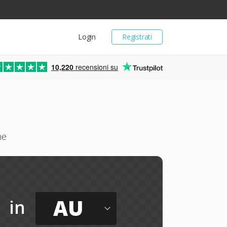
Login
Registrati
10,220
recensioni su
ne
AU
in