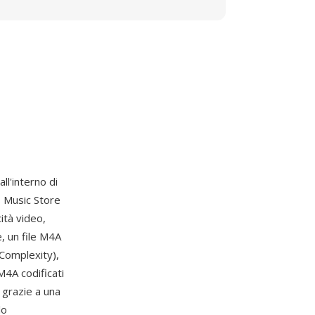
ll'interno di
s Music Store
ità video,
e, un file M4A
Complexity),
M4A codificati
 grazie a una
lo