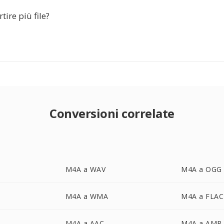
tire più file?
Conversioni correlate
M4A a WAV
M4A a OGG
M4A a WMA
M4A a FLAC
M4A a AAC
M4A a AMR