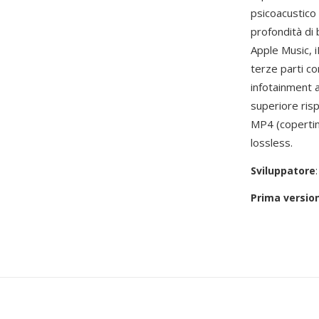
psicoacustico
profondità di 
Apple Music, 
terze parti c
infotainment au
superiore risp
MP4 (copertine
lossless.
Sviluppatore
Prima versio