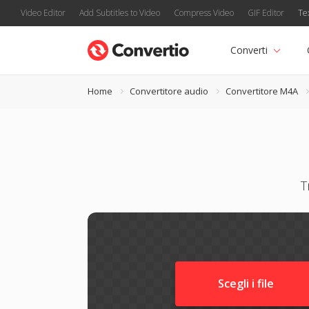
Video Editor
Add Subtitles to Video
Compress Video
GIF Editor
Te
Converti
Home
Convertitore audio
Convertitore M4A
T
Scegli i file