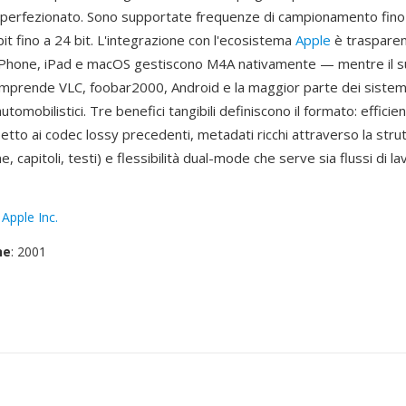
 perfezionato. Sono supportate frequenze di campionamento fino
bit fino a 24 bit. L'integrazione con l'ecosistema
Apple
è traspare
iPhone, iPad e macOS gestiscono M4A nativamente — mentre il s
omprende VLC, foobar2000, Android e la maggior parte dei sistemi
tomobilistici. Tre benefici tangibili definiscono il formato: efficien
etto ai codec lossy precedenti, metadati ricchi attraverso la stru
, capitoli, testi) e flessibilità dual-mode che serve sia flussi di l
:
Apple Inc.
ne
: 2001