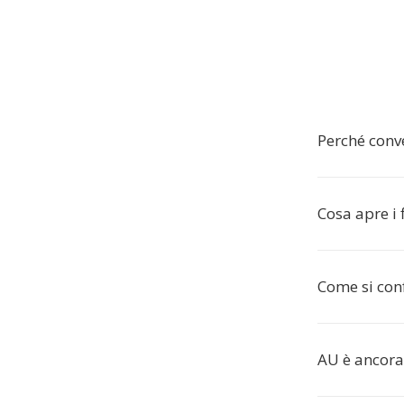
Perché conv
Cosa apre i 
Come si con
AU è ancor