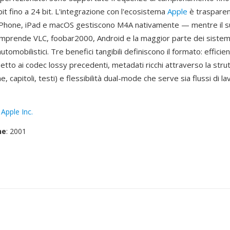
bit fino a 24 bit. L'integrazione con l'ecosistema
Apple
è traspare
iPhone, iPad e macOS gestiscono M4A nativamente — mentre il s
omprende VLC, foobar2000, Android e la maggior parte dei sistemi
tomobilistici. Tre benefici tangibili definiscono il formato: efficien
etto ai codec lossy precedenti, metadati ricchi attraverso la stru
, capitoli, testi) e flessibilità dual-mode che serve sia flussi di l
:
Apple Inc.
ne
: 2001