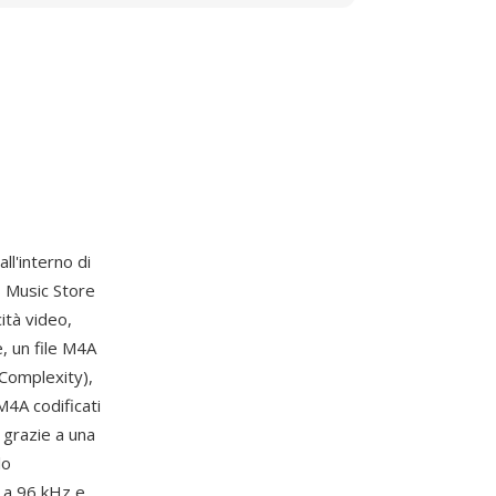
ll'interno di
s Music Store
ità video,
e, un file M4A
Complexity),
M4A codificati
 grazie a una
lo
 a 96 kHz e