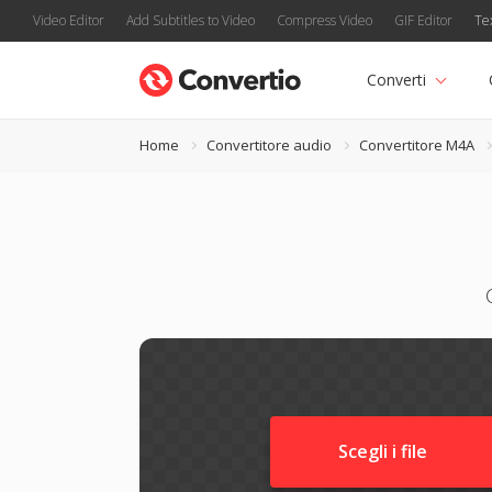
Video Editor
Add Subtitles to Video
Compress Video
GIF Editor
Te
Converti
Home
Convertitore audio
Convertitore M4A
Scegli i file