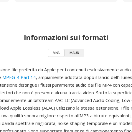
Informazioni sui formati
M4A
MAUD
ione file preferita da Apple per i contenuti esclusivamente audio a
re
MPEG-4 Part 14
, ampiamente adottata dopo il lancio dell'iTune
tensione distingue i flussi puramente audio dai file MP4 con capac
lettori che non è presente alcuna traccia video. Sotto la superfici
 comunemente un bitstream AAC-LC (Advanced Audio Coding, Low 
load Apple Lossless (ALAC) utilizzano la stessa estensione. I file 
 una qualità sonora migliore rispetto all'MP3 a bitrate equivalenti,
di banda spettrale migliorata, noise shaping temporale e un model
 perfezionato. Sono supportate frequenze di campionamento fino