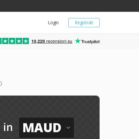
Login
Registrati
10,220
recensioni su
D
MAUD
in