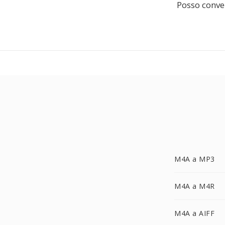
Posso conver
M4A a MP3
M4A a M4R
M4A a AIFF