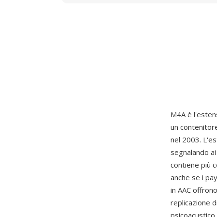
M4A è l'estens
un contenito
nel 2003. L'es
segnalando ai 
contiene più
anche se i pay
in AAC offrono
replicazione 
psicoacustico