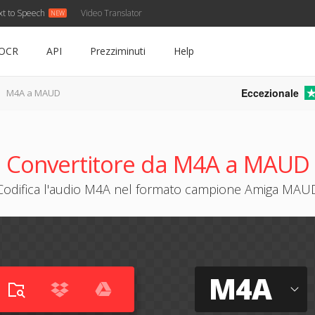
xt to Speech
Video Translator
OCR
API
Prezziminuti
Help
Eccezionale
M4A a MAUD
Convertitore da M4A a MAUD
Codifica l'audio M4A nel formato campione Amiga MAU
M4A