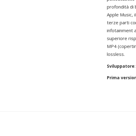
profondità di 
Apple Music, 
terze parti c
infotainment au
superiore risp
MP4 (copertine
lossless.
Sviluppatore
Prima versio