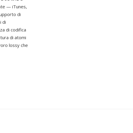
nte — iTunes,
upporto di
 di
za di codifica
ttura di atomi
avoro lossy che