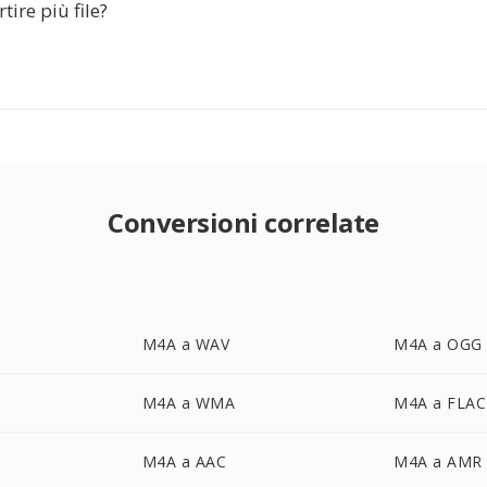
tire più file?
Conversioni correlate
M4A a WAV
M4A a OGG
M4A a WMA
M4A a FLAC
M4A a AAC
M4A a AMR