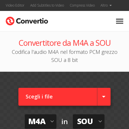
Video Editor
Add Subtitles to Video
Compress Video
Altro
Convertitore da M4A a SOU
Codifica l'audio M4A nel formato PCM grezzo
SOU a 8 bit
Scegli i file
M4A
SOU
in