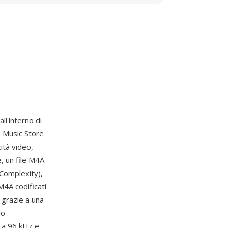
ll'interno di
s Music Store
ità video,
e, un file M4A
Complexity),
M4A codificati
 grazie a una
lo
 a 96 kHz e