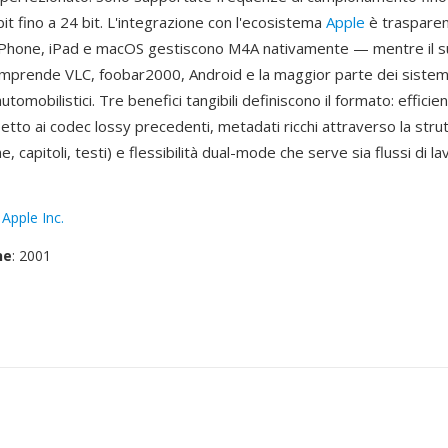
bit fino a 24 bit. L'integrazione con l'ecosistema
Apple
è traspare
iPhone, iPad e macOS gestiscono M4A nativamente — mentre il s
omprende VLC, foobar2000, Android e la maggior parte dei sistemi
tomobilistici. Tre benefici tangibili definiscono il formato: efficien
etto ai codec lossy precedenti, metadati ricchi attraverso la stru
, capitoli, testi) e flessibilità dual-mode che serve sia flussi di l
:
Apple Inc.
ne
: 2001