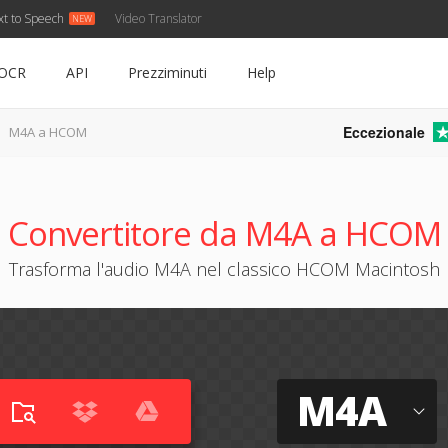
xt to Speech
Video Translator
OCR
API
Prezziminuti
Help
Eccezionale
M4A a HCOM
Convertitore da M4A a HCOM
Trasforma l'audio M4A nel classico HCOM Macintosh
M4A