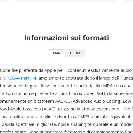
Informazioni sui formati
M4A
HCOM
ione file preferita da Apple per i contenuti esclusivamente audio a
re
MPEG-4 Part 14
, ampiamente adottata dopo il lancio dell'iTune
tensione distingue i flussi puramente audio dai file MP4 con capac
lettori che non è presente alcuna traccia video. Sotto la superfici
 comunemente un bitstream AAC-LC (Advanced Audio Coding, Low 
load Apple Lossless (ALAC) utilizzano la stessa estensione. I file 
 una qualità sonora migliore rispetto all'MP3 a bitrate equivalenti,
di banda spettrale migliorata, noise shaping temporale e un model
 perfezionato. Sono supportate frequenze di campionamento fino