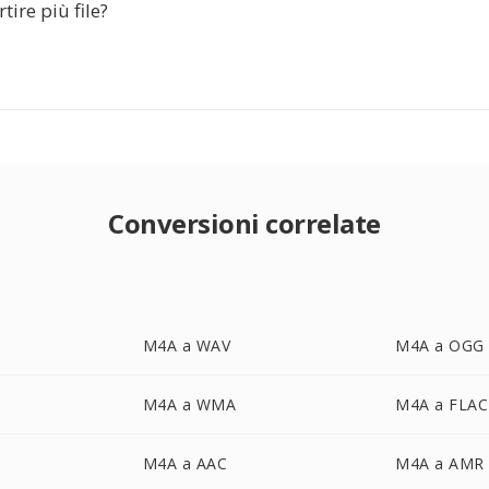
tire più file?
Conversioni correlate
M4A a WAV
M4A a OGG
M4A a WMA
M4A a FLAC
M4A a AAC
M4A a AMR