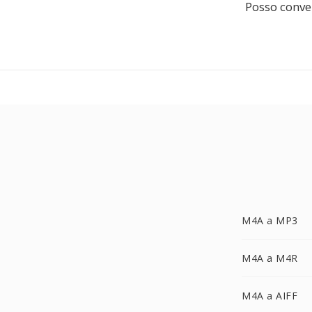
Posso conver
M4A a MP3
M4A a M4R
M4A a AIFF