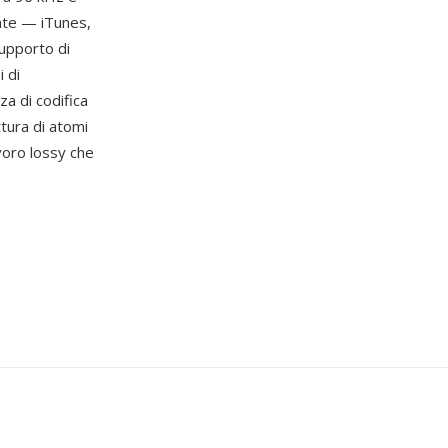
nte — iTunes,
upporto di
 di
za di codifica
ttura di atomi
avoro lossy che