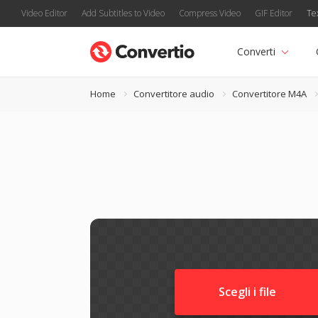
Video Editor
Add Subtitles to Video
Compress Video
GIF Editor
Te
Converti
Home
Convertitore audio
Convertitore M4A
Scegli i file