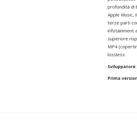
profondità di 
Apple Music, 
terze parti c
infotainment au
superiore risp
MP4 (copertine
lossless.
Sviluppatore
Prima versio