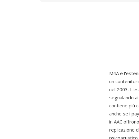
M4A è l'estens
un contenito
nel 2003. L'es
segnalando ai 
contiene più
anche se i pay
in AAC offrono
replicazione 
psicoacustico