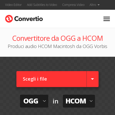
Video Editor
Add Subtitles to Video
Compress Video
Altro
Convertitore da OGG a HCOM
Produci audio HCOM Macintosh da OGG Vorbis
Scegli i file
OGG
HCOM
in