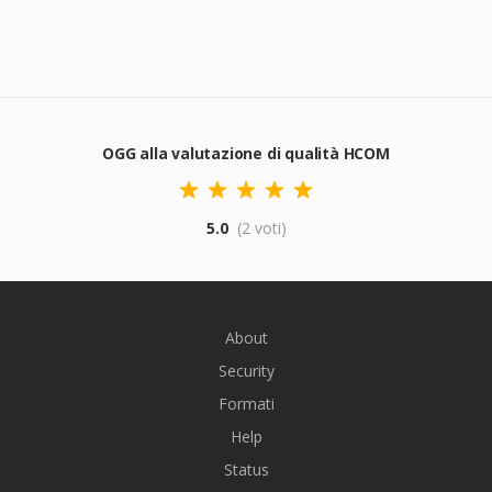
OGG alla valutazione di qualità HCOM
5.0
(2 voti)
About
Security
Formati
Help
Status