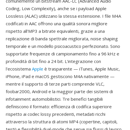
comunemente un bitstream AAC-LC (Advanced Audio
Coding, Low Complexity), anche se i payload Apple
Lossless (ALAC) utilizzano la stessa estensione. I file M4A
codificati in AAC offrono una qualità sonora migliore
rispetto all'MP3 a bitrate equivalenti, grazie a una
replicazione di banda spettrale migliorata, noise shaping
temporale e un modello psicoacustico perfezionato. Sono
supportate frequenze di campionamento fino a 96 kHz e
profondità di bit fino a 24 bit. L'integrazione con
l'ecosistema
Apple
è trasparente — iTunes, Apple Music,
iPhone, iPad e macOS gestiscono M4A nativamente —
mentre il supporto di terze parti comprende VLC,
foobar2000, Android e la maggior parte dei sistemi di
infotainment automobilistici. Tre benefici tangibili
definiscono il formato: efficienza di codifica superiore
rispetto ai codec lossy precedenti, metadati ricchi
attraverso la struttura di atomi MP4 (copertine, capitoli,
testi) e flessibilità dual-mode che serve sia flussi di lavoro