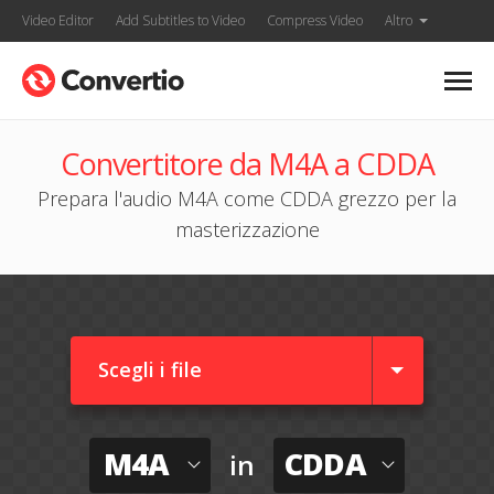
Video Editor
Add Subtitles to Video
Compress Video
Altro
Convertitore da M4A a CDDA
Prepara l'audio M4A come CDDA grezzo per la
masterizzazione
Scegli i file
M4A
CDDA
in