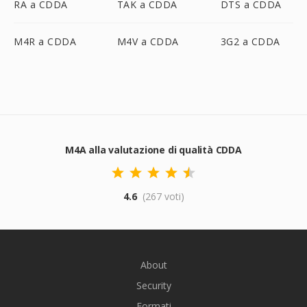
RA a CDDA
TAK a CDDA
DTS a CDDA
M4R a CDDA
M4V a CDDA
3G2 a CDDA
M4A alla valutazione di qualità CDDA
4.6
(267 voti)
About
Security
Formati