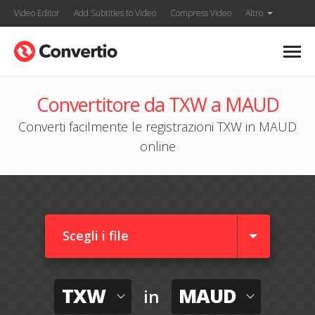
Video Editor
Add Subtitles to Video
Compress Video
Altro
Convertitore da TXW a MAUD
Converti facilmente le registrazioni TXW in MAUD
online
Scegli i file
TXW
MAUD
in