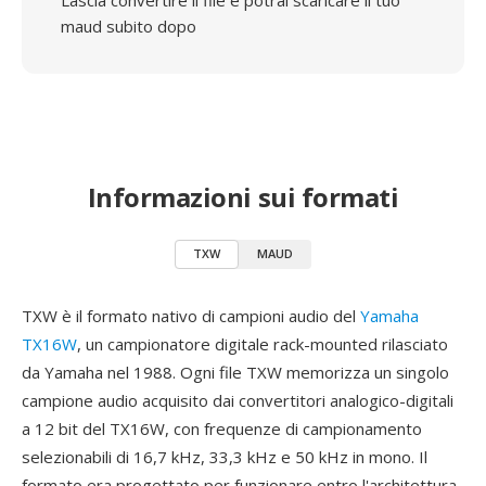
Lascia convertire il file e potrai scaricare il tuo
maud subito dopo
Informazioni sui formati
TXW
MAUD
TXW è il formato nativo di campioni audio del
Yamaha
TX16W
, un campionatore digitale rack-mounted rilasciato
da Yamaha nel 1988. Ogni file TXW memorizza un singolo
campione audio acquisito dai convertitori analogico-digitali
a 12 bit del TX16W, con frequenze di campionamento
selezionabili di 16,7 kHz, 33,3 kHz e 50 kHz in mono. Il
formato era progettato per funzionare entro l'architettura