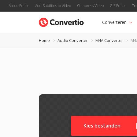
Video Editor
Add Subtitles to Video
Compress Video
GIF Editor
Te
Converteren
Home
Audio Converter
M4A Converter
M4A
Kies bestanden