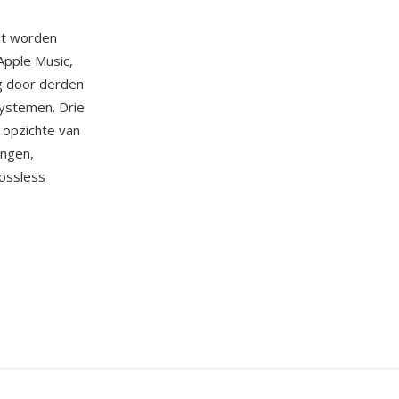
it worden
Apple Music,
g door derden
systemen. Drie
 opzichte van
ingen,
lossless