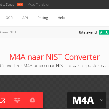
xt to Speech
Video Translator
OCR
API
Pricing
Help
Uitstekend
 naar NIST
M4A naar NIST Converter
Converteer M4A-audio naar NIST-spraakcorpusformaat
M4A