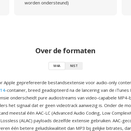
worden ondersteund)
Over de formaten
M4A
NIST
r Apple geprefereerde bestandsextensie voor audio-only conten
 14
-container, breed geadopteerd na de lancering van de iTunes 
ensie onderscheidt pure audiostreams van video-capabele MP4-
lers het signaal dat er geen videotrack aanwezig is. Onder de m
and meestal één AAC-LC (Advanced Audio Coding, Low Complexit
 Lossless (ALAC) payloads dezelfde extensie gebruiken. AAC-ge
ren één betere geluidskwaliteit dan MP3 bij gelijke bitrates, dan