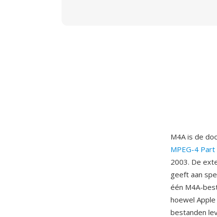
M4A is de doo
MPEG-4 Part
2003. De ext
geeft aan spe
één M4A-best
hoewel Apple
bestanden leve