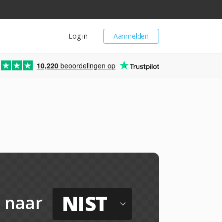
Log in
Aanmelden
10,220
beoordelingen op
NIST
naar