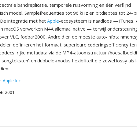
ectrale bandreplicatie, temporele ruisvorming en één verfijnd
sch model. Samplefrequenties tot 96 kHz en bitdieptes tot 24-b
De integratie met het
Apple
-ecosysteem is naadloos — iTunes, 
en macOS verwerken M4A allemaal native — terwijl ondersteunin
t over VLC, foobar2000, Android en de meeste auto-infotainment
delen definiieren het formaat: superieure coderingsefficiency ten
codecs, rijke metadata via de MP4-atoomstructuur (hoesafbeeld
 songteksten) en dubbele-modus flexibiliteit die zowel lossy als 
ient.
r
:
Apple Inc.
se
: 2001