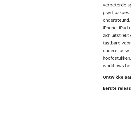
verbeterde sp
psychoakoesti
ondersteund. 
iPhone, iPad 
zich uitstrek
tastbare voor
oudere lossy 
hoofdstukken,
workflows bed
Ontwikkelaa
Eerste relea