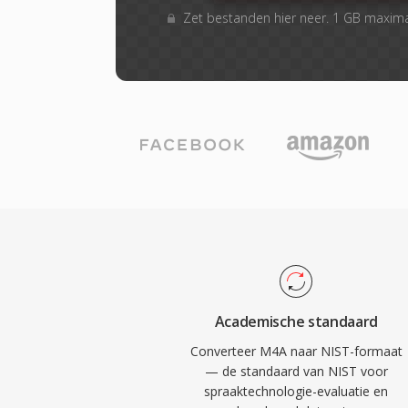
Zet bestanden hier neer. 1 GB maxim
Academische standaard
Converteer M4A naar NIST-formaat
— de standaard van NIST voor
spraaktechnologie-evaluatie en