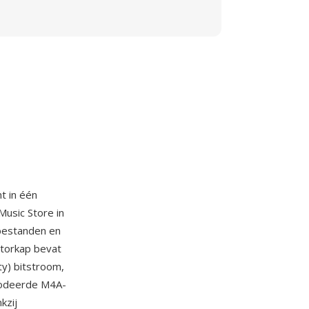
t in één
Music Store in
bestanden en
otorkap bevat
y) bitstroom,
codeerde M4A-
kzij