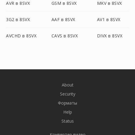
AVR в 8SVX
GSM в 8SVX
MKV в 8SVX
3G2 в 8SVX
AAF в 8SVX
AV1 в 8SVX
AVCHD в 8SVX
CAVS в 8SVX
DIVX в 8SVX
About
Security
Форматы
Help
Status
Конвертер видео