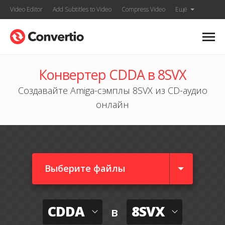
Video Editor
Add Subtitles to Video
Compress Video
Ещё
Конвертер CDDA в 8SVX
Создавайте Amiga-сэмплы 8SVX из CD-аудио
онлайн
Выберите файлы
CDDA
8SVX
в