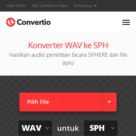
Video Editor
Add Subtitles to Video
Selanjutnya
Konverter WAV ke SPH
Hasilkan audio penelitian bicara SPHERE dari file
WAV
Pilih File
WAV
SPH
untuk