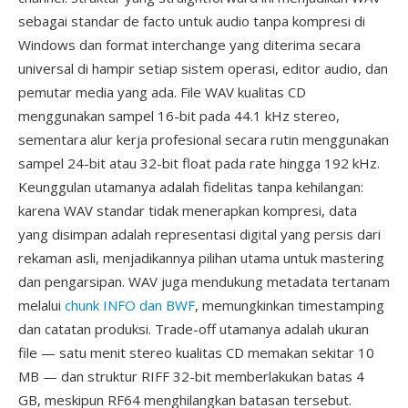
sebagai standar de facto untuk audio tanpa kompresi di
Windows dan format interchange yang diterima secara
universal di hampir setiap sistem operasi, editor audio, dan
pemutar media yang ada. File WAV kualitas CD
menggunakan sampel 16-bit pada 44.1 kHz stereo,
sementara alur kerja profesional secara rutin menggunakan
sampel 24-bit atau 32-bit float pada rate hingga 192 kHz.
Keunggulan utamanya adalah fidelitas tanpa kehilangan:
karena WAV standar tidak menerapkan kompresi, data
yang disimpan adalah representasi digital yang persis dari
rekaman asli, menjadikannya pilihan utama untuk mastering
dan pengarsipan. WAV juga mendukung metadata tertanam
melalui
chunk INFO dan BWF
, memungkinkan timestamping
dan catatan produksi. Trade-off utamanya adalah ukuran
file — satu menit stereo kualitas CD memakan sekitar 10
MB — dan struktur RIFF 32-bit memberlakukan batas 4
GB, meskipun RF64 menghilangkan batasan tersebut.