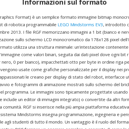
Informazioni sul formato
raphics Format) è un semplice formato immagine bitmap monocr
 kit di robotica programmabile
LEGO Mindstorms EV3
, introdotto 
embre 2013. I file RGF memorizzano immagini a 1 bit (bianco e ne
izzazione sullo schermo LCD monocromatico da 178x128 pixel dell'I
formato utilizza una struttura minimale: un'intestazione contenente
ll'immagine come valori binari, seguita dai dati pixel dove ogni bit
r nero, 0 per bianco), impacchettati otto per byte in ordine riga pe
vengono usate come grafiche personalizzate per il display nei 
ppassionati le creano per display di stato del robot, interfacce u
avvio e fotogrammi di animazione mostrati sullo schermo del bric
del programma. Le immagini sono tipicamente progettate usando 
include un editor di immagini integrato) o convertite da altri fo
a comunità. RGF si inserisce nella più ampia piattaforma educativa
 sistema Mindstorms insegna programmazione, ingegneria e pen
 agli studenti di tutto il mondo. Un vantaggio è il ruolo del forma