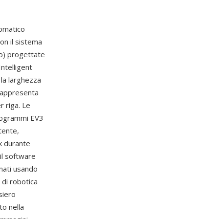
omatico
con il sistema
ro) progettate
ntelligent
 la larghezza
 rappresenta
r riga. Le
programmi EV3
tente,
k durante
il software
rmati usando
 di robotica
siero
to nella