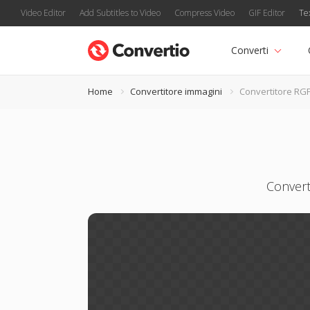
Video Editor
Add Subtitles to Video
Compress Video
GIF Editor
Te
Converti
Home
Convertitore immagini
Convertitore RG
Converti