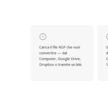
1
Carica il file RGF che vuoi
S
convertire — dal
d
Computer, Google Drive,
G
Dropbox o tramite un link.
1