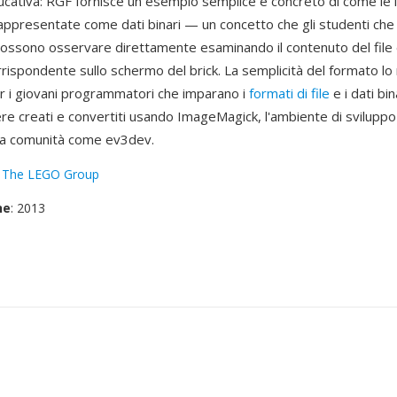
ucativa: RGF fornisce un esempio semplice e concreto di come le
 rappresentate come dati binari — un concetto che gli studenti che
ssono osservare direttamente esaminando il contenuto del file
rrispondente sullo schermo del brick. La semplicità del formato lo
er i giovani programmatori che imparano i
formati di file
e i dati bin
e creati e convertiti usando ImageMagick, l'ambiente di svilupp
la comunità come ev3dev.
:
The LEGO Group
ne
: 2013