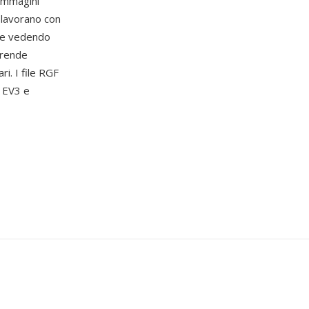
 immagini
 lavorano con
 e vedendo
 rende
ari. I file RGF
o EV3 e