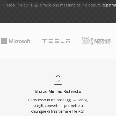
Rilascia i file qui. 1 GB dimensione massima del file oppure
Registrat
Sforzo Minimo Richiesto
Il processo in tre passaggi — carica,
scegli, converti — permette a
chiunque di trasformare file RGF