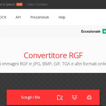
xt to Speech
Video Translator
OCR
API
Prezziminuti
Help
Eccezionale
F
Convertitore RGF
 immagini RGF in JPG, BMP, GIF, TGA e altri formati onli
Scegli i file