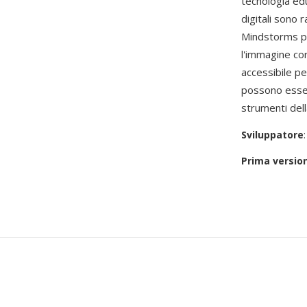
tecnologia ed
digitali sono
Mindstorms po
l'immagine co
accessibile p
possono esser
strumenti del
Sviluppatore
Prima versio