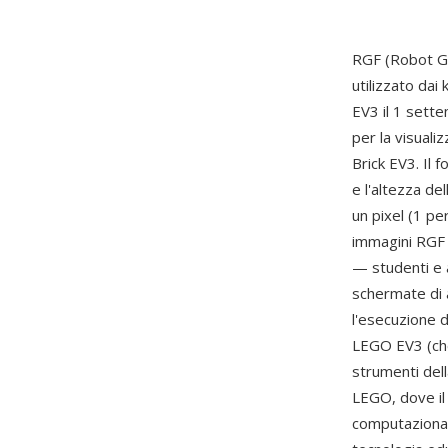
RGF (Robot G
utilizzato dai
EV3 il 1 sett
per la visual
Brick EV3. Il 
e l'altezza de
un pixel (1 pe
immagini RGF 
— studenti e a
schermate di 
l'esecuzione 
LEGO EV3 (che 
strumenti dell
LEGO, dove il
computazionale