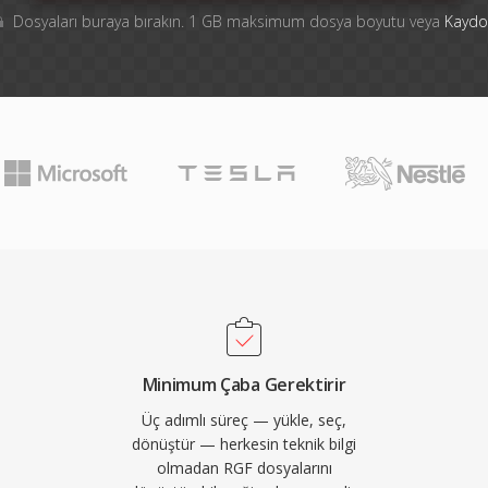
Dosyaları buraya bırakın. 1 GB maksimum dosya boyutu veya
Kaydo
Minimum Çaba Gerektirir
Üç adımlı süreç — yükle, seç,
dönüştür — herkesin teknik bilgi
olmadan RGF dosyalarını