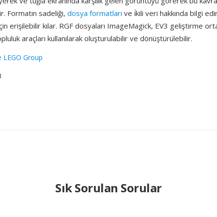
leyerek ve tuğla ekranında karşılık gelen görüntüyü görerek bu kav
r. Formatın sadeliği,
dosya formatları
ve i̇kili veri hakkında bilgi e
çin erişilebilir kılar. RGF dosyaları ImageMagick, EV3 geliştirme or
luluk araçları kullanılarak oluşturulabilir ve dönüştürülebilir.
e LEGO Group
3
Sık Sorulan Sorular