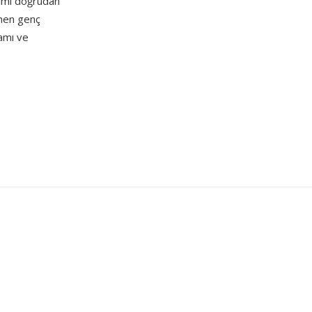
ramı doğrudan
dinen genç
tamı ve