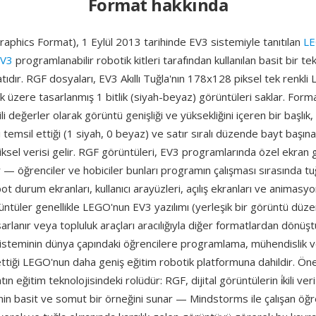
Format hakkında
aphics Format), 1 Eylül 2013 tarihinde EV3 sistemiyle tanıtılan
L
EV3
programlanabilir robotik kitleri tarafından kullanılan basit bir te
ıdır. RGF dosyaları, EV3 Akıllı Tuğla'nın 178x128 piksel tek renkli
üzere tasarlanmış 1 bitlik (siyah-beyaz) görüntüleri saklar. Forma
i̇kili değerler olarak görüntü genişliği ve yüksekliğini içeren bir başlı
li temsil ettiği (1 siyah, 0 beyaz) ve satır sıralı düzende bayt başına
ksel verisi gelir. RGF görüntüleri, EV3 programlarında özel ekran g
lır — öğrenciler ve hobiciler bunları programın çalışması sırasında t
t durum ekranları, kullanıcı arayüzleri, açılış ekranları ve animasyon
üntüler genellikle LEGO'nun EV3 yazılımı (yerleşik bir görüntü düzenl
asarlanır veya topluluk araçları aracılığıyla diğer formatlardan dönüş
steminin dünya çapındaki öğrencilere programlama, mühendislik v
tiği LEGO'nun daha geniş eğitim robotik platformuna dahildir. Öne
ın eğitim teknolojisindeki rolüdür: RGF, dijital görüntülerin i̇kili veri
inin basit ve somut bir örneğini sunar — Mindstorms ile çalışan öğ