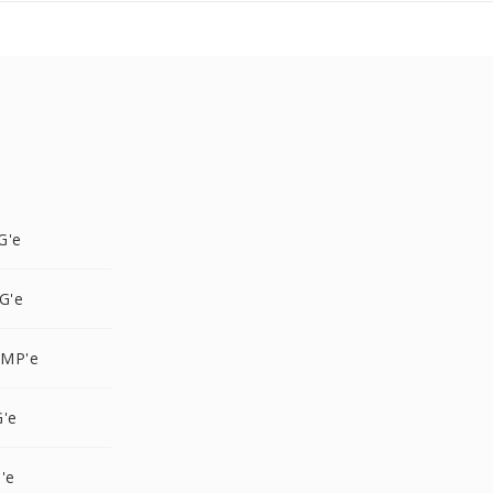
G'e
G'e
BMP'e
G'e
'e