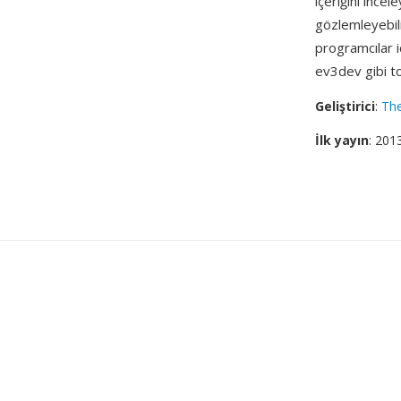
içeriğini ince
gözlemleyebili
programcılar i
ev3dev gibi top
Geliştirici
:
Th
İlk yayın
: 201