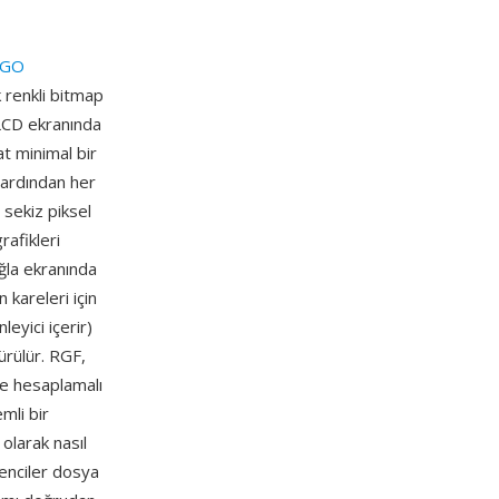
EGO
k renkli bitmap
 LCD ekranında
t minimal bir
k, ardından her
 sekiz piksel
rafikleri
uğla ekranında
 kareleri için
eyici içerir)
türülür. RGF,
e hesaplamalı
mli bir
 olarak nasıl
renciler dosya