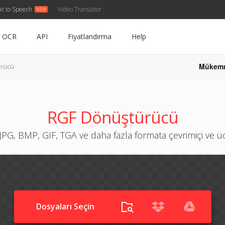
xt to Speech
Video Translator
OCR
API
Fiyatlandırma
Help
Mükem
rücü
RGF Dönüştürücü
JPG, BMP, GIF, TGA ve daha fazla formata çevrimiçi ve 
Dosyaları Seçin