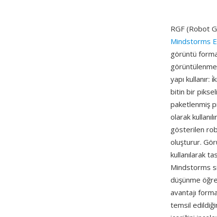
RGF (Robot Gr
Mindstorms 
görüntü format
görüntülenmek 
yapı kullanır: 
bitin bir pikse
paketlenmiş pi
olarak kullanı
gösterilen robo
oluşturur. Gör
kullanılarak t
Mindstorms si
düşünme öğret
avantajı format
temsil edildiğ