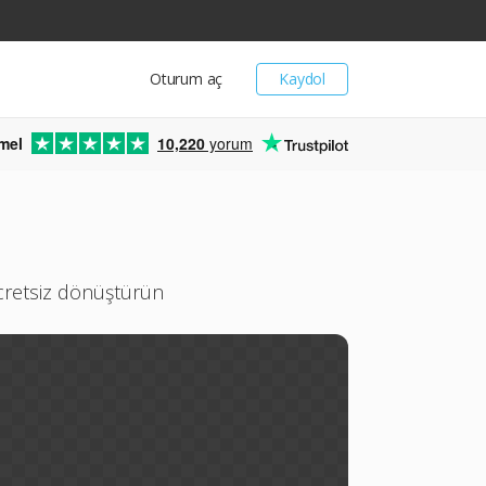
Oturum aç
Kaydol
mel
10,220
yorum
ücretsiz dönüştürün