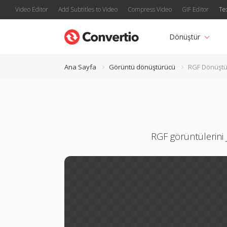
Video Editor
Add Subtitles to Video
Compress Video
GIF Editor
Te
Dönüştür
Ana Sayfa
Görüntü dönüştürücü
RGF Dönüştü
RGF görüntülerini 