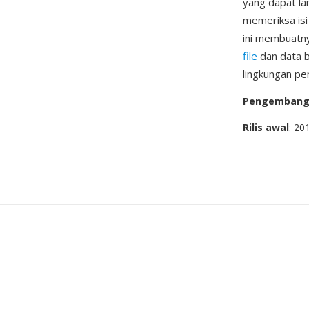
yang dapat l
memeriksa isi
ini membuatn
file
dan data b
lingkungan pe
Pengemban
Rilis awal
: 20