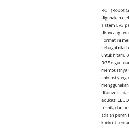
RGF (Robot G
digunakan ole
sistem EV3 pa
dirancang unt
Format ini me
sebagai nilai 
untuk hitam, 
RGF digunaka
membuatnya un
animasi yang 
menggunakan 
dikonversi da
edukasi LEGO
teknik, dan p
adalah peran 
konkret tenta