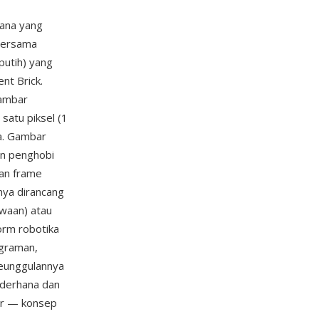
ana yang
 bersama
putih) yang
nt Brick.
gambar
 satu piksel (1
ma. Gambar
an penghobi
dan frame
nya dirancang
waan) atau
orm robotika
ograman,
keunggulannya
ederhana dan
ner — konsep