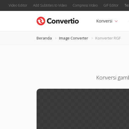
Video Editor
Add Subtitles to Video
Compress Video
GIF Editor
Te
Konversi
Beranda
Image Converter
Konverter RGF
Konversi gamb