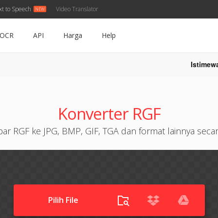
xt to Speech
Video Translator
OCR
API
Harga
Help
Istimew
Konverter RGF
ar RGF ke JPG, BMP, GIF, TGA dan format lainnya secara
Pilih File