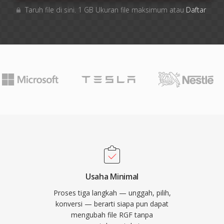
Taruh file di sini. 1 GB Ukuran file maksimum atau
Daftar
Usaha Minimal
Proses tiga langkah — unggah, pilih,
konversi — berarti siapa pun dapat
mengubah file RGF tanpa