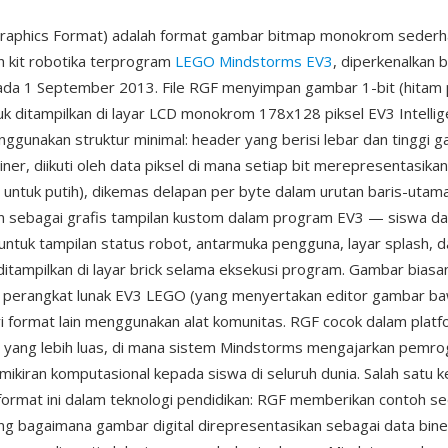
raphics Format) adalah format gambar bitmap monokrom sederh
h kit robotika terprogram
LEGO Mindstorms EV3
, diperkenalkan
da 1 September 2013. File RGF menyimpan gambar 1-bit (hitam 
uk ditampilkan di layar LCD monokrom 178x128 piksel EV3 Intellige
nggunakan struktur minimal: header yang berisi lebar dan tinggi 
biner, diikuti oleh data piksel di mana setiap bit merepresentasikan
0 untuk putih), dikemas delapan per byte dalam urutan baris-uta
n sebagai grafis tampilan kustom dalam program EV3 — siswa d
tuk tampilan status robot, antarmuka pengguna, layar splash, 
ditampilkan di layar brick selama eksekusi program. Gambar biasa
perangkat lunak EV3 LEGO (yang menyertakan editor gambar ba
ri format lain menggunakan alat komunitas. RGF cocok dalam platf
 yang lebih luas, di mana sistem Mindstorms mengajarkan pemr
emikiran komputasional kepada siswa di seluruh dunia. Salah satu 
format ini dalam teknologi pendidikan: RGF memberikan contoh s
ng bagaimana gambar digital direpresentasikan sebagai data bi