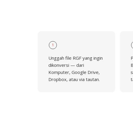
1
Unggah file RGF yang ingin
P
dikonversi — dari
B
Komputer, Google Drive,
s
Dropbox, atau via tautan.
t