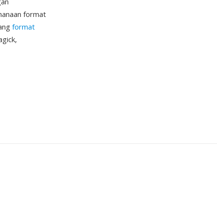
gan
rhanaan format
tang
format
gick,