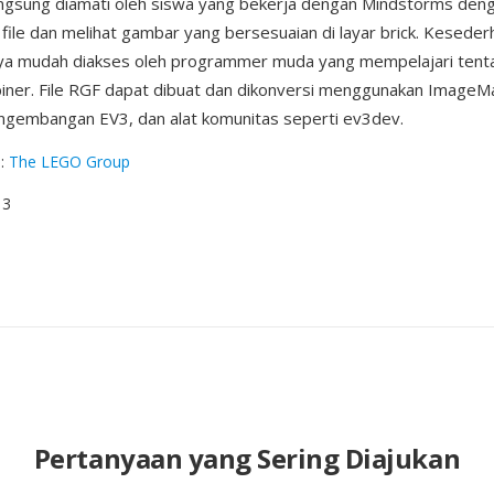
angsung diamati oleh siswa yang bekerja dengan Mindstorms den
 file dan melihat gambar yang bersesuaian di layar brick. Kesede
ya mudah diakses oleh programmer muda yang mempelajari ten
iner. File RGF dapat dibuat dan dikonversi menggunakan ImageMa
ngembangan EV3, dan alat komunitas seperti ev3dev.
g
:
The LEGO Group
13
Pertanyaan yang Sering Diajukan