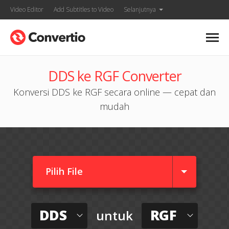
Video Editor
Add Subtitles to Video
Selanjutnya
DDS ke RGF Converter
Konversi DDS ke RGF secara online — cepat dan
mudah
Pilih File
DDS
RGF
untuk