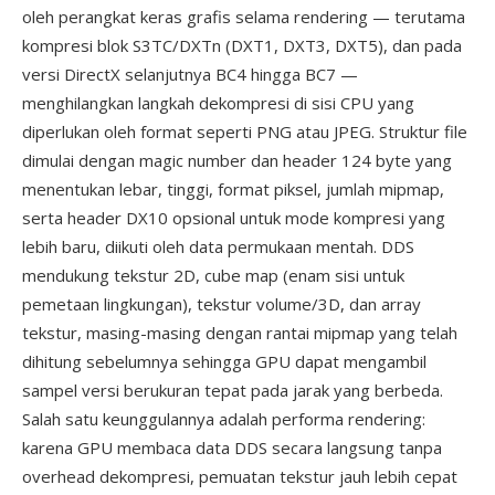
oleh perangkat keras grafis selama rendering — terutama
kompresi blok S3TC/DXTn (DXT1, DXT3, DXT5), dan pada
versi DirectX selanjutnya BC4 hingga BC7 —
menghilangkan langkah dekompresi di sisi CPU yang
diperlukan oleh format seperti PNG atau JPEG. Struktur file
dimulai dengan magic number dan header 124 byte yang
menentukan lebar, tinggi, format piksel, jumlah mipmap,
serta header DX10 opsional untuk mode kompresi yang
lebih baru, diikuti oleh data permukaan mentah. DDS
mendukung tekstur 2D, cube map (enam sisi untuk
pemetaan lingkungan), tekstur volume/3D, dan array
tekstur, masing-masing dengan rantai mipmap yang telah
dihitung sebelumnya sehingga GPU dapat mengambil
sampel versi berukuran tepat pada jarak yang berbeda.
Salah satu keunggulannya adalah performa rendering:
karena GPU membaca data DDS secara langsung tanpa
overhead dekompresi, pemuatan tekstur jauh lebih cepat