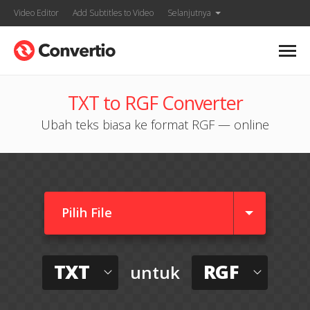
Video Editor
Add Subtitles to Video
Selanjutnya
TXT to RGF Converter
Ubah teks biasa ke format RGF — online
Pilih File
TXT
RGF
untuk