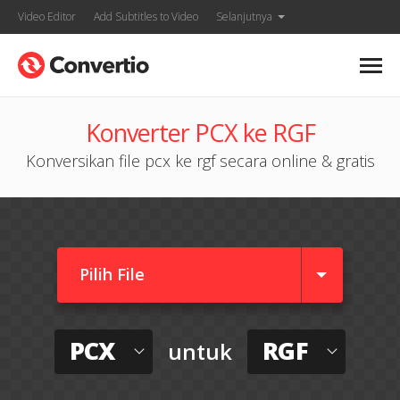
Video Editor
Add Subtitles to Video
Selanjutnya
Konverter PCX ke RGF
Konversikan file pcx ke rgf secara online & gratis
Pilih File
PCX
RGF
untuk