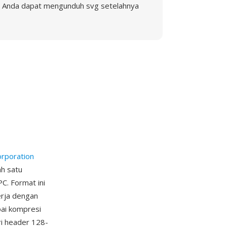
Anda dapat mengunduh svg setelahnya
orporation
ah satu
. Format ini
rja dengan
pai kompresi
ri header 128-