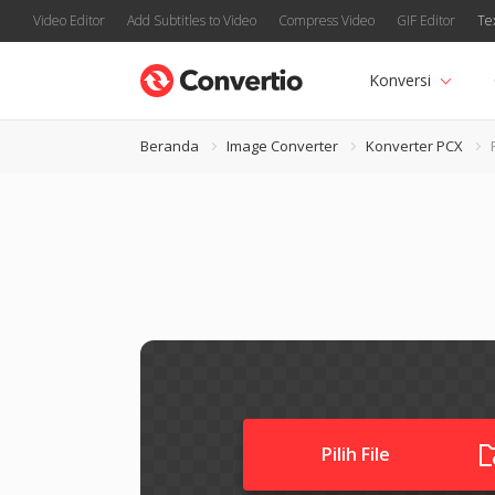
Video Editor
Add Subtitles to Video
Compress Video
GIF Editor
Te
Konversi
Beranda
Image Converter
Konverter PCX
Pilih File