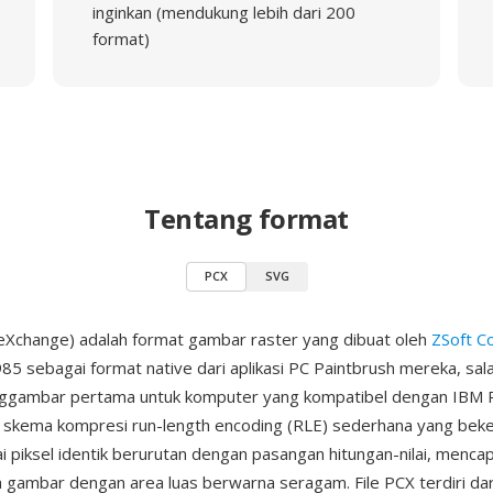
inginkan (mendukung lebih dari 200
format)
Tentang format
PCX
SVG
eXchange) adalah format gambar raster yang dibuat oleh
ZSoft C
85 sebagai format native dari aplikasi PC Paintbrush mereka, sal
gambar pertama untuk komputer yang kompatibel dengan IBM PC
skema kompresi run-length encoding (RLE) sederhana yang beke
ai piksel identik berurutan dengan pasangan hitungan-nilai, menca
gambar dengan area luas berwarna seragam. File PCX terdiri da