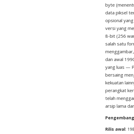
byte (menentu
data piksel t
opsional yang
versi yang me
8-bit (256 wa
salah satu fo
menggambar, p
dan awal 1990
yang luas — P
bersaing men
kekuatan lai
perangkat ke
telah menggan
arsip lama da
Pengemban
Rilis awal
: 19