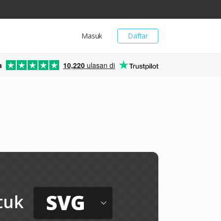
Masuk
Daftar
a
10,220
ulasan di
SVG
tuk