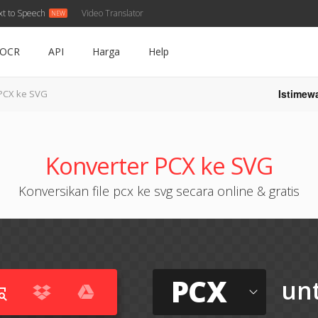
xt to Speech
Video Translator
OCR
API
Harga
Help
Istimew
PCX ke SVG
Konverter PCX ke SVG
Konversikan file pcx ke svg secara online & gratis
PCX
un