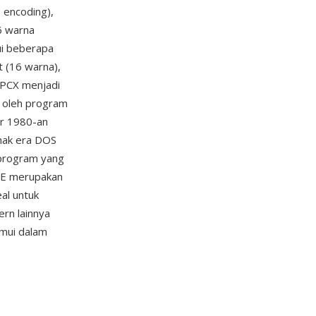
 encoding),
6 warna
ui beberapa
 (16 warna),
 PCX menjadi
s oleh program
ir 1980-an
unak era DOS
-program yang
LE merupakan
al untuk
ern lainnya
emui dalam