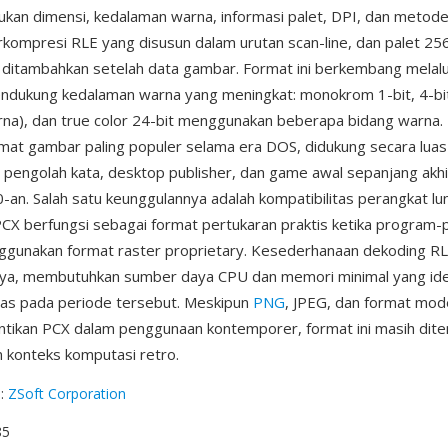
kan dimensi, kedalaman warna, informasi palet, DPI, dan metode
erkompresi RLE yang disusun dalam urutan scan-line, dan palet 25
 ditambahkan setelah data gambar. Format ini berkembang melal
ndukung kedalaman warna yang meningkat: monokrom 1-bit, 4-bit
rna), dan true color 24-bit menggunakan beberapa bidang warna.
rmat gambar paling populer selama era DOS, didukung secara lua
engolah kata, desktop publisher, dan game awal sepanjang akh
-an. Salah satu keunggulannya adalah kompatibilitas perangkat l
CX berfungsi sebagai format pertukaran praktis ketika program
ggunakan format raster proprietary. Kesederhanaan dekoding R
nnya, membutuhkan sumber daya CPU dan memori minimal yang ide
ras pada periode tersebut. Meskipun
PNG
, JPEG, dan format mod
tikan PCX dalam penggunaan kontemporer, format ini masih dit
n konteks komputasi retro.
g
:
ZSoft Corporation
85