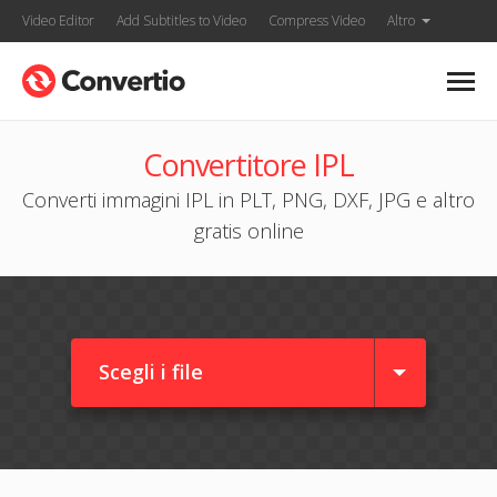
Video Editor
Add Subtitles to Video
Compress Video
Altro
Convertitore IPL
Converti immagini IPL in PLT, PNG, DXF, JPG e altro
gratis online
Scegli i file