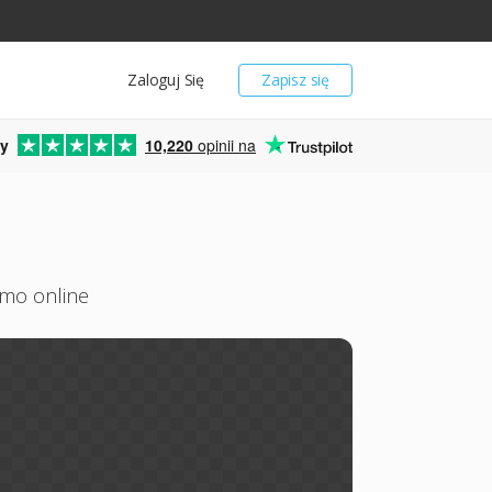
Zaloguj Się
Zapisz się
y
10,220
opinii na
rmo online