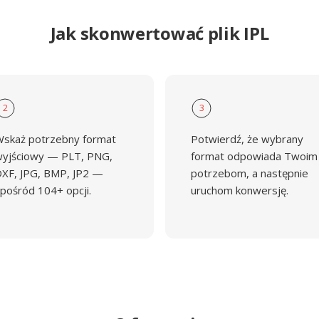
Jak skonwertować plik IPL
2
3
skaż potrzebny format
Potwierdź, że wybrany
yjściowy — PLT, PNG,
format odpowiada Twoim
XF, JPG, BMP, JP2 —
potrzebom, a następnie
pośród 104+ opcji.
uruchom konwersję.