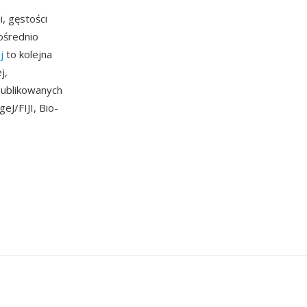
, gęstości
ośrednio
j
to kolejna
j,
opublikowanych
J/FIJI, Bio-