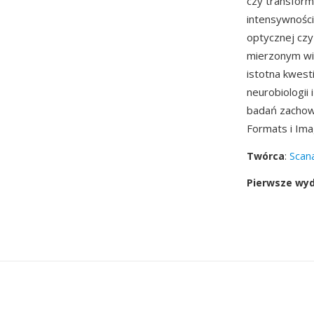
czy transform
intensywności
optycznej cz
mierzonym wi
istotna kwest
neurobiologii 
badań zachowu
Formats i Im
Twórca
:
Scana
Pierwsze wy