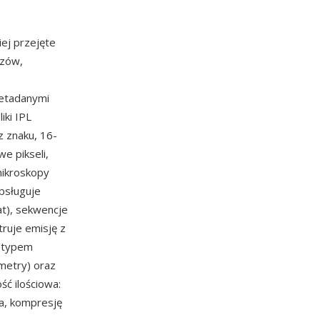
ej przejęte
azów,
metadanymi
iki IPL
z znaku, 16-
e pikseli,
mikroskopy
bsługuje
t), sekwencje
truje emisję z
, typem
ometry) oraz
ść ilościowa:
a, kompresję