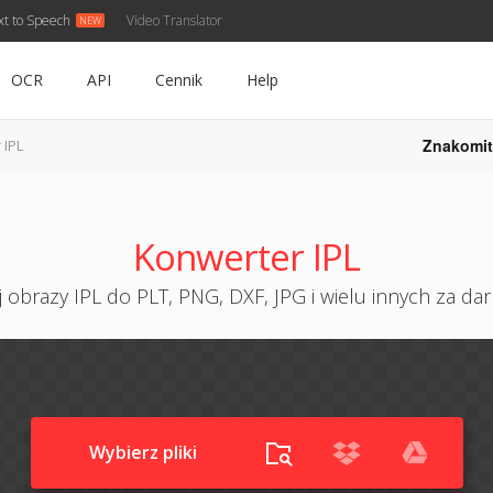
xt to Speech
Video Translator
OCR
API
Cennik
Help
Znakomit
 IPL
Konwerter IPL
 obrazy IPL do PLT, PNG, DXF, JPG i wielu innych za da
Wybierz pliki