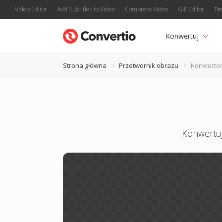
Video Editor
Add Subtitles to Video
Compress Video
GIF Editor
Te
Konwertuj
Strona główna
Przetwornik obrazu
Konwerter
Konwertuj