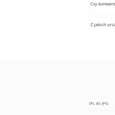
Czy konwersj
Z jakich ur
IPL do JPG