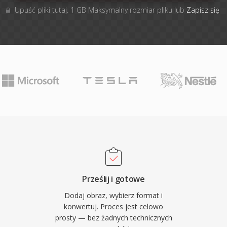
Upuść pliki tutaj. 1 GB Maksymalny rozmiar pliku lub
Zapisz się
Prześlij i gotowe
Dodaj obraz, wybierz format i
konwertuj. Proces jest celowo
prosty — bez żadnych technicznych