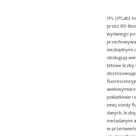
IPL (IPLab) 
przez BD Bios
wydanego po 
przechowywan
niezbędnymi do
obsługują wie
bitowe liczby
dostosowując
fluorescencyj
wielowymiarow
poklatkowe i 
innej sondy f
danych, liczbą
metadanymi ak
w przeciwieńs