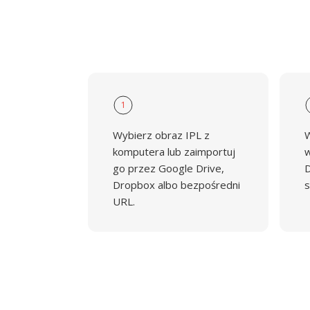
1
Wybierz obraz IPL z
W
komputera lub zaimportuj
w
go przez Google Drive,
D
Dropbox albo bezpośredni
s
URL.