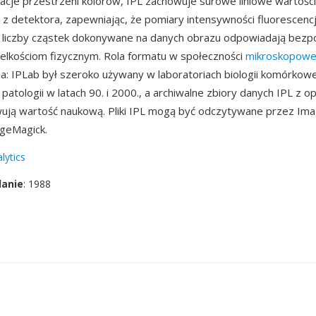
acje przestrzeni kolorów, IPL zachowuje surowe liniowe wartości
 z detektora, zapewniając, że pomiary intensywności fluorescencji
y liczby cząstek dokonywane na danych obrazu odpowiadają bezp
elkościom fizycznym. Rola formatu w społeczności
mikroskopowe
ia: IPLab był szeroko używany w laboratoriach biologii komórkowe
i patologii w latach 90. i 2000., a archiwalne zbiory danych IPL z 
ją wartość naukową. Pliki IPL mogą być odczytywane przez Image
ageMagick.
lytics
danie
: 1988