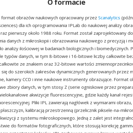
O formacie
to format obrazów naukowych opracowany przez
Scanalytics
(późni
ciences) dla ich oprogramowania IPLab do naukowej analizy obr
raz pierwszy około 1988 roku. Format został zaprojektowany do
ia danych z mikroskopii i obrazowania naukowego z precyzją i 
 analizy ilościowej w badaniach biologicznych i biomedycznych. Pl
le typów danych, w tym 8-bitowe i 16-bitowe liczby całkowite be
 całkowite ze znakiem oraz 32-bitowe wartości zmiennoprzecinkow
 się do szerokich zakresów dynamicznych generowanych przez 
ne, kamery CCD i inne naukowe instrumenty obrazujące. Format o
e zbiory danych, w tym stosy Z (serie ogniskowe przez prepara
wielokanałowe akwizycje fluorescencyjne, gdzie każdy kanał rejes
luorescencyjnej. Pliki IPL zawierają nagłówek z wymiarami obrazu
 płaszczyzn, kalibracją przestrzenną (przelicznik piksele-na-mikr
wizycji z systemu mikroskopowego. Jedną z zalet jest integralno
twie do formatów fotograficznych, które stosują korekcję gamm