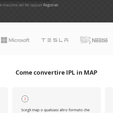
one massima del file oppure
Registrati
Come convertire IPL in MAP
2
Scegli map o qualsiasi altro formato che