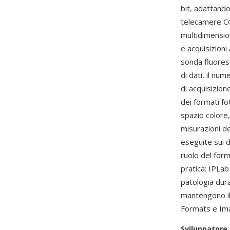
bit, adattand
telecamere CCD
multidimension
e acquisizioni
sonda fluoresc
di dati, il nu
di acquisizion
dei formati f
spazio colore,
misurazioni de
eseguite sui 
ruolo del for
pratica: IPLab
patologia dura
mantengono il 
Formats e Im
Sviluppatore