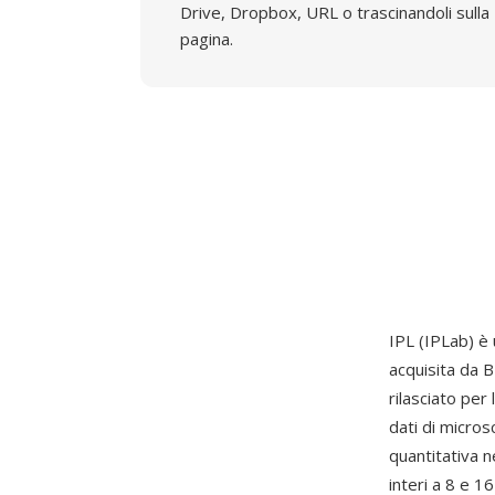
Drive, Dropbox, URL o trascinandoli sulla
pagina.
IPL (IPLab) è
acquisita da B
rilasciato per
dati di micros
quantitativa ne
interi a 8 e 1