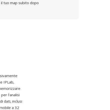
il tuo map subito dopo
sivamente
he IPLab,
r memorizzare
per l'analisi
i dati, inclusi
a mobile a 32