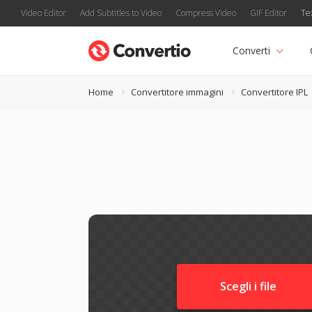
Video Editor
Add Subtitles to Video
Compress Video
GIF Editor
Te
Converti
Home
Convertitore immagini
Convertitore IPL
Scegli i file