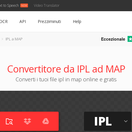
xt to Speech
Video Translator
OCR
API
Prezziminuti
Help
Eccezionale
IPL a MAP
Convertitore da IPL ad MAP
Converti i tuoi file ipl in map online e gratis
IPL