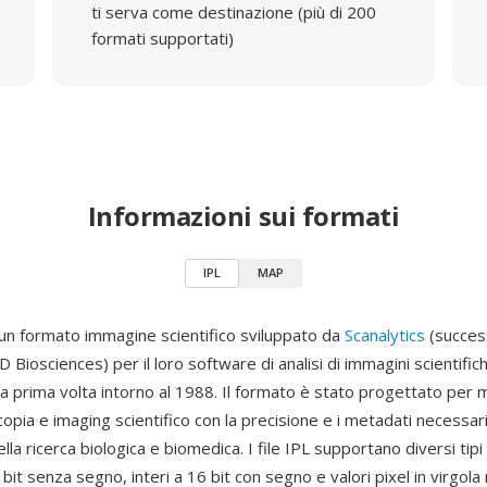
ti serva come destinazione (più di 200
formati supportati)
Informazioni sui formati
IPL
MAP
 un formato immagine scientifico sviluppato da
Scanalytics
(succes
D Biosciences) per il loro software di analisi di immagini scientific
 la prima volta intorno al 1988. Il formato è stato progettato pe
copia e imaging scientifico con la precisione e i metadati necessari 
lla ricerca biologica e biomedica. I file IPL supportano diversi tipi d
6 bit senza segno, interi a 16 bit con segno e valori pixel in virgol