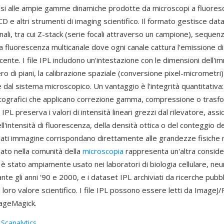
osi alle ampie gamme dinamiche prodotte da microscopi a fluores
 e altri strumenti di imaging scientifico. Il formato gestisce dat
ali, tra cui Z-stack (serie focali attraverso un campione), sequen
 a fluorescenza multicanale dove ogni canale cattura l'emissione d
ente. I file IPL includono un'intestazione con le dimensioni dell'im
mero di piani, la calibrazione spaziale (conversione pixel-micrometri
e dal sistema microscopico. Un vantaggio è l'integrità quantitativa:
otografici che applicano correzione gamma, compressione o trasfo
 IPL preserva i valori di intensità lineari grezzi dal rilevatore, ass
ll'intensità di fluorescenza, della densità ottica o del conteggio de
dati immagine corrispondano direttamente alle grandezze fisiche m
mato nella comunità della
microscopia
rappresenta un'altra consid
 è stato ampiamente usato nei laboratori di biologia cellulare, ne
nte gli anni '90 e 2000, e i dataset IPL archiviati da ricerche pubb
loro valore scientifico. I file IPL possono essere letti da ImageJ/F
ageMagick.
:
Scanalytics