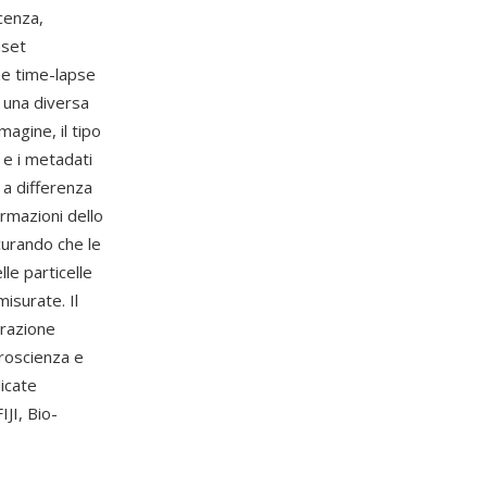
cenza,
aset
ze time-lapse
i una diversa
magine, il tipo
) e i metadati
 a differenza
rmazioni dello
icurando che le
lle particelle
isurate. Il
erazione
uroscienza e
licate
IJI, Bio-