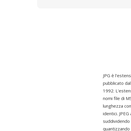
JPG è l'estens
pubblicato da
1992. L'estens
nomi file di M
lunghezza co
identici. JPE
suddividendo l
quantizzando p