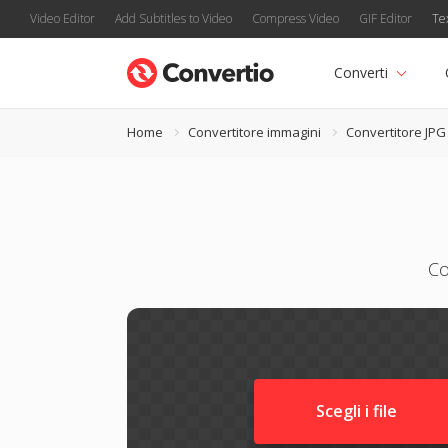
Video Editor
Add Subtitles to Video
Compress Video
GIF Editor
Te
Converti
Home
Convertitore immagini
Convertitore JPG
Co
Scegli i file