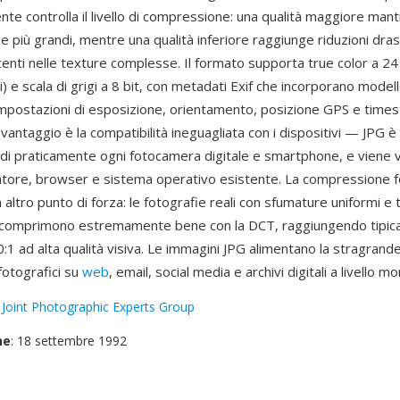
tente controlla il livello di compressione: una qualità maggiore mant
ile più grandi, mentre una qualità inferiore raggiunge riduzioni dra
centi nelle texture complesse. Il formato supporta true color a 24 
ri) e scala di grigi a 8 bit, con metadati Exif che incorporano modell
mpostazioni di esposizione, orientamento, posizione GPS e time
vantaggio è la compatibilità ineguagliata con i dispositivi — JPG è 
 di praticamente ogni fotocamera digitale e smartphone, e viene v
zatore, browser e sistema operativo esistente. La compressione f
n altro punto di forza: le fotografie reali con sfumature uniformi e
 comprimono estremamente bene con la DCT, raggiungendo tipi
0:1 ad alta qualità visiva. Le immagini JPG alimentano la stragran
fotografici su
web
, email, social media e archivi digitali a livello mo
:
Joint Photographic Experts Group
ne
: 18 settembre 1992