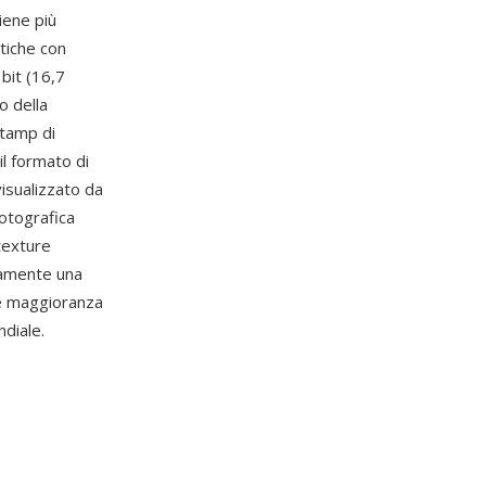
iene più
stiche con
bit (16,7
o della
stamp di
il formato di
isualizzato da
otografica
 texture
camente una
de maggioranza
ndiale.