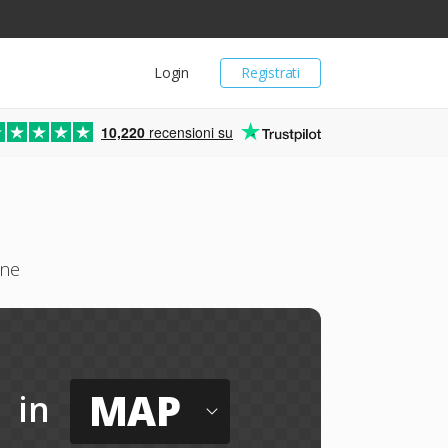
Login
Registrati
10,220
recensioni su
ine
MAP
in