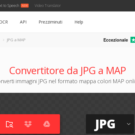
xt to Speech
Video Translator
OCR
API
Prezziminuti
Help
Eccezionale
JPG a MAP
Convertitore da JPG a MAP
nverti immagini JPG nel formato mappa colori MAP onl
JPG