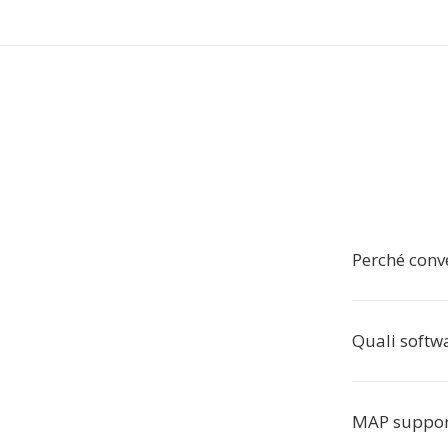
Perché conv
Quali softw
MAP supporta