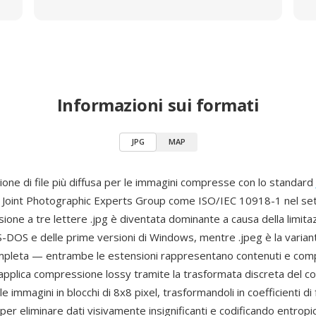
Informazioni sui formati
JPG
MAP
ione di file più diffusa per le immagini compresse con lo standard
l Joint Photographic Experts Group come ISO/IEC 10918-1 nel s
ione a tre lettere .jpg è diventata dominante a causa della limita
S-DOS e delle prime versioni di Windows, mentre .jpeg è la varian
mpleta — entrambe le estensioni rappresentano contenuti e com
G applica compressione lossy tramite la trasformata discreta del c
e immagini in blocchi di 8x8 pixel, trasformandoli in coefficienti di
er eliminare dati visivamente insignificanti e codificando entropi