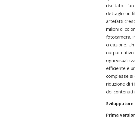
risultato. L'u
dettagli con f
artefatti cres
milioni di colo
fotocamera, i
creazione. Un 
output nativo
ogni visualiz
efficiente è u
complesse si
riduzione di 1
dei contenuti 
Sviluppatore
Prima versio