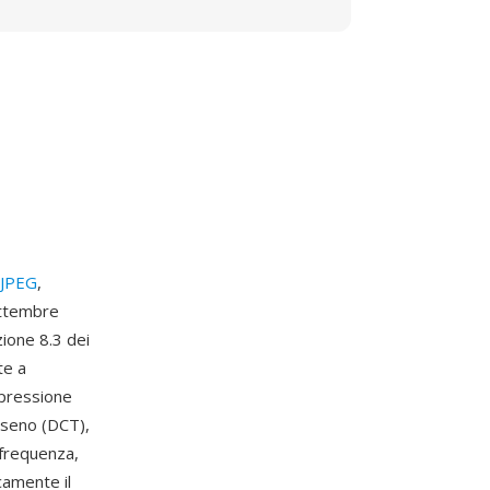
JPEG
,
ettembre
zione 8.3 dei
te a
pressione
oseno (DCT),
 frequenza,
camente il