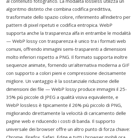
al contenuto fotografico. La modalità lossless utilizza un
algoritmo distinto che combina codifica predittiva,
trasformate dello spazio colore, riferimento all'indietro per
pattern di pixel ripetuti e codifica entropica. WebP
supporta anche la trasparenza alfa in entrambe le modalità
— WebP lossy con trasparenza è unico tra i formati web
comuni, offrendo immagini semi-trasparenti a dimensioni
molto inferiori rispetto a PNG. Il formato supporta inoltre
sequenze animate, fornendo un'alternativa moderna a GIF
con supporto a colori pieni e compressione decisamente
migliore. Un vantaggio è la sostanziale riduzione delle
dimensioni dei file — WebP lossy produce immagini il 25-
35% più piccole di JPEG a qualità visiva equivalente, e
WebP lossless è tipicamente il 26% più piccolo di PNG,
migliorando direttamente la velocità di caricamento delle
pagine web e riducendo i costi di banda. Il supporto
universale dei browser offre un altro punto di forza chiave:
Chrome, Firefox, Safari, Edge e tutti i browser mobili ora