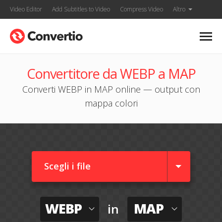
Video Editor
Add Subtitles to Video
Compress Video
Altro
Convertitore da WEBP a MAP
Converti WEBP in MAP online — output con
mappa colori
Scegli i file
WEBP
MAP
in