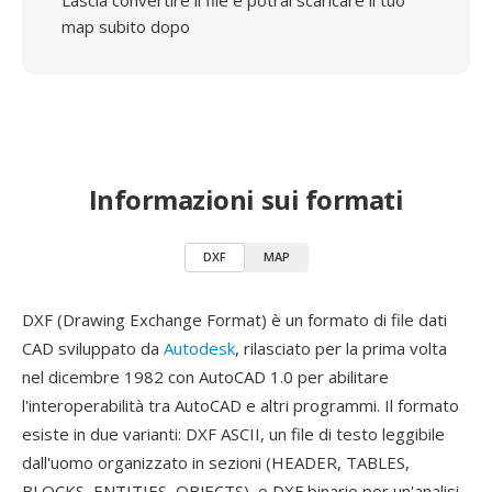
Lascia convertire il file e potrai scaricare il tuo
map subito dopo
Informazioni sui formati
DXF
MAP
DXF (Drawing Exchange Format) è un formato di file dati
CAD sviluppato da
Autodesk
, rilasciato per la prima volta
nel dicembre 1982 con AutoCAD 1.0 per abilitare
l'interoperabilità tra AutoCAD e altri programmi. Il formato
esiste in due varianti: DXF ASCII, un file di testo leggibile
dall'uomo organizzato in sezioni (HEADER, TABLES,
BLOCKS, ENTITIES, OBJECTS), e DXF binario per un'analisi