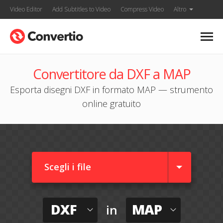
Video Editor
Add Subtitles to Video
Compress Video
Altro
Convertitore da DXF a MAP
Esporta disegni DXF in formato MAP — strumento
online gratuito
Scegli i file
DXF
MAP
in