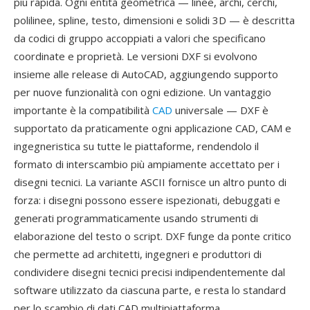
più rapida. Ogni entità geometrica — linee, archi, cerchi,
polilinee, spline, testo, dimensioni e solidi 3D — è descritta
da codici di gruppo accoppiati a valori che specificano
coordinate e proprietà. Le versioni DXF si evolvono
insieme alle release di AutoCAD, aggiungendo supporto
per nuove funzionalità con ogni edizione. Un vantaggio
importante è la compatibilità
CAD
universale — DXF è
supportato da praticamente ogni applicazione CAD, CAM e
ingegneristica su tutte le piattaforme, rendendolo il
formato di interscambio più ampiamente accettato per i
disegni tecnici. La variante ASCII fornisce un altro punto di
forza: i disegni possono essere ispezionati, debuggati e
generati programmaticamente usando strumenti di
elaborazione del testo o script. DXF funge da ponte critico
che permette ad architetti, ingegneri e produttori di
condividere disegni tecnici precisi indipendentemente dal
software utilizzato da ciascuna parte, e resta lo standard
per lo scambio di dati CAD multipiattaforma.