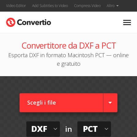
Video Editor
Add Subtitles to Video
Compress Video
Altro
Convertitore da DXF a PCT
Esporta DXF in formato Macintosh PCT — online
e gratuito
Scegli i file
DXF
PCT
in