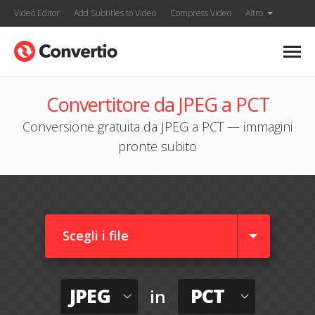
Video Editor
Add Subtitles to Video
Compress Video
Altro
Convertitore da JPEG a PCT
Conversione gratuita da JPEG a PCT — immagini
pronte subito
Scegli i file
JPEG
PCT
in