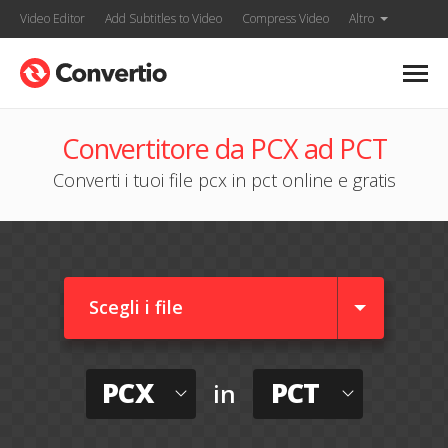
Video Editor
Add Subtitles to Video
Compress Video
Altro
Convertitore da PCX ad PCT
Converti i tuoi file pcx in pct online e gratis
Scegli i file
PCX
PCT
in