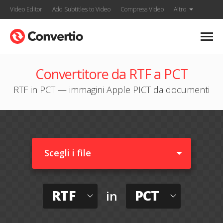
Video Editor
Add Subtitles to Video
Compress Video
Altro
Convertitore da RTF a PCT
RTF in PCT — immagini Apple PICT da documenti
Scegli i file
RTF
PCT
in