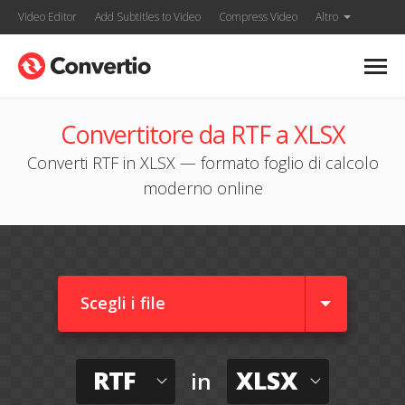
Video Editor
Add Subtitles to Video
Compress Video
Altro
Convertitore da RTF a XLSX
Converti RTF in XLSX — formato foglio di calcolo
moderno online
Scegli i file
RTF
XLSX
in