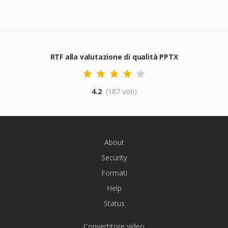
RTF alla valutazione di qualità PPTX
4.2
(187 voti)
About
Security
Formati
Help
Status
Convertitore video