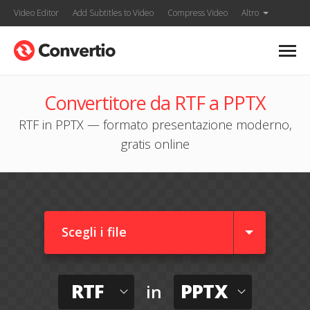
Video Editor
Add Subtitles to Video
Compress Video
Altro
Convertitore da RTF a PPTX
RTF in PPTX — formato presentazione moderno,
gratis online
Scegli i file
RTF
PPTX
in