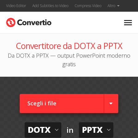
Video Editor
Add Subtitles to Video
Compress Video
Altro
Convertitore da DOTX a PPTX
Da DOTX a PPTX — output PowerPoint moderno
gratis
Scegli i file
DOTX
PPTX
in