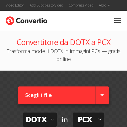
Video Editor
Add Subtitles to Video
Compress Video
Altro
Convertitore da DOTX a PCX
Trasforma modelli DOTX in immagini PCX — gratis
online
Scegli i file
DOTX
PCX
in