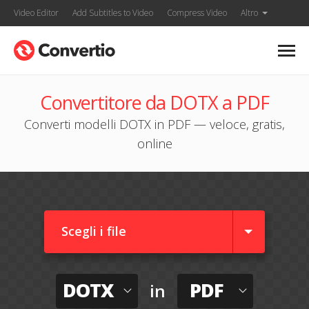
Video Editor
Add Subtitles to Video
Compress Video
Altro
Convertitore da DOTX a PDF
Converti modelli DOTX in PDF — veloce, gratis,
online
Scegli i file
DOTX
PDF
in