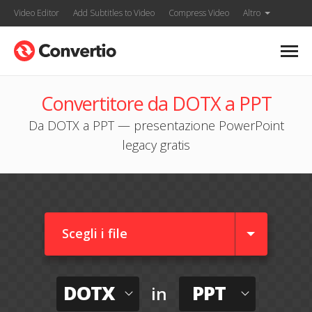
Video Editor
Add Subtitles to Video
Compress Video
Altro
Convertitore da DOTX a PPT
Da DOTX a PPT — presentazione PowerPoint
legacy gratis
Scegli i file
DOTX
PPT
in