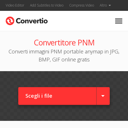
Video Editor
Add Subtitles to Video
Compress Video
Altro
Convertitore PNM
Converti immagini PNM portable anymap in JPG,
BMP, GIF online gratis
Scegli i file