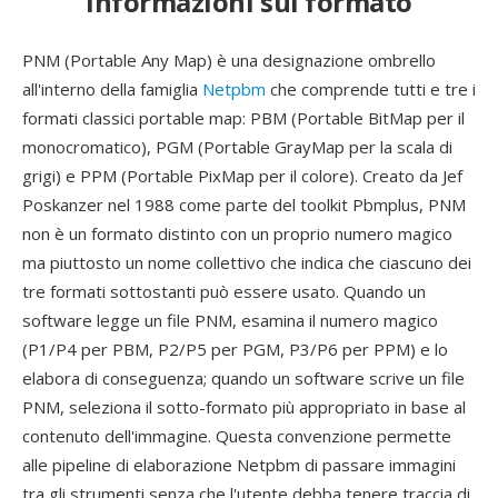
Informazioni sul formato
PNM (Portable Any Map) è una designazione ombrello
all'interno della famiglia
Netpbm
che comprende tutti e tre i
formati classici portable map: PBM (Portable BitMap per il
monocromatico), PGM (Portable GrayMap per la scala di
grigi) e PPM (Portable PixMap per il colore). Creato da Jef
Poskanzer nel 1988 come parte del toolkit Pbmplus, PNM
non è un formato distinto con un proprio numero magico
ma piuttosto un nome collettivo che indica che ciascuno dei
tre formati sottostanti può essere usato. Quando un
software legge un file PNM, esamina il numero magico
(P1/P4 per PBM, P2/P5 per PGM, P3/P6 per PPM) e lo
elabora di conseguenza; quando un software scrive un file
PNM, seleziona il sotto-formato più appropriato in base al
contenuto dell'immagine. Questa convenzione permette
alle pipeline di elaborazione Netpbm di passare immagini
tra gli strumenti senza che l'utente debba tenere traccia di