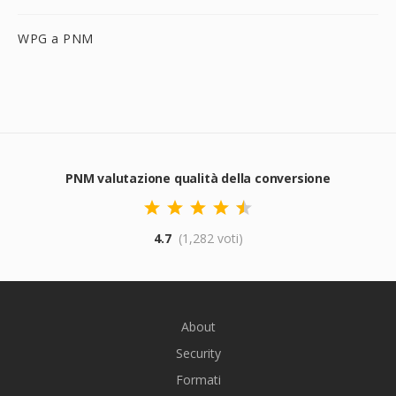
WPG a PNM
PNM valutazione qualità della conversione
4.7
(1,282 voti)
About
Security
Formati