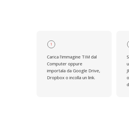
1
Carica l'immagine TIM dal
S
Computer oppure
u
importala da Google Drive,
J
Dropbox o incolla un link.
o
d