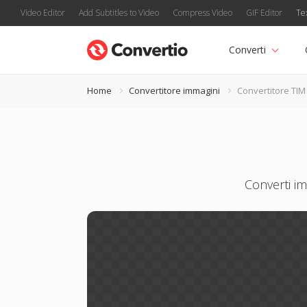
Video Editor
Add Subtitles to Video
Compress Video
GIF Editor
Te
Converti
Home
Convertitore immagini
Convertitore TIM
Converti im