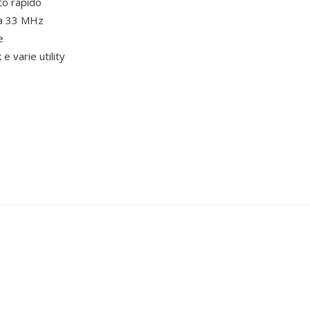
to rapido
 a 33 MHz
e
 varie utility