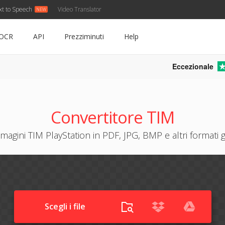
xt to Speech
Video Translator
OCR
API
Prezziminuti
Help
Eccezionale
Convertitore TIM
magini TIM PlayStation in PDF, JPG, BMP e altri formati g
Scegli i file