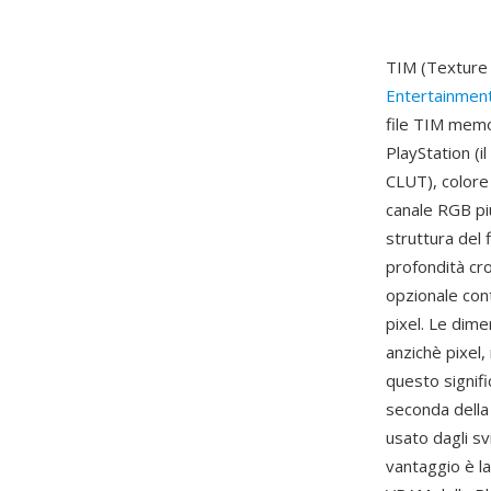
TIM (Texture
Entertainmen
file TIM memo
PlayStation (i
CLUT), colore 
canale RGB più
struttura del 
profondità cr
opzionale cont
pixel. Le dime
anzichè pixel
questo signif
seconda della 
usato dagli sv
vantaggio è la