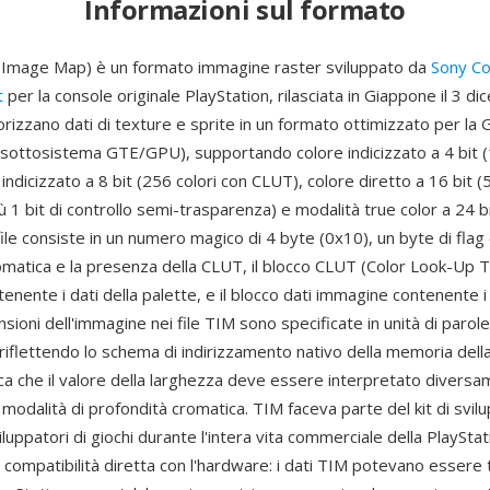
Informazioni sul formato
 Image Map) è un formato immagine raster sviluppato da
Sony C
t
per la console originale PlayStation, rilasciata in Giappone il 3 d
rizzano dati di texture e sprite in un formato ottimizzato per la 
l sottosistema GTE/GPU), supportando colore indicizzato a 4 bit (
indicizzato a 8 bit (256 colori con CLUT), colore diretto a 16 bit (5
 1 bit di controllo semi-trasparenza) e modalità true color a 24 bi
file consiste in un numero magico di 4 byte (0x10), un byte di flag 
omatica e la presenza della CLUT, il blocco CLUT (Color Look-Up T
enente i dati della palette, e il blocco dati immagine contenente i 
nsioni dell'immagine nei file TIM sono specificate in unità di parole
, riflettendo lo schema di indirizzamento nativo della memoria de
ica che il valore della larghezza deve essere interpretato divers
modalità di profondità cromatica. TIM faceva parte del kit di svi
iluppatori di giochi durante l'intera vita commerciale della PlayStat
 compatibilità diretta con l'hardware: i dati TIM potevano essere tr