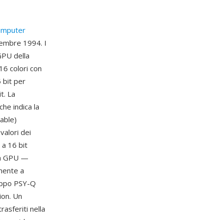
omputer
icembre 1994. I
GPU della
16 colori con
 bit per
t. La
che indica la
able)
valori dei
 a 16 bit
lla GPU —
amente a
luppo PSY-Q
ion. Un
asferiti nella