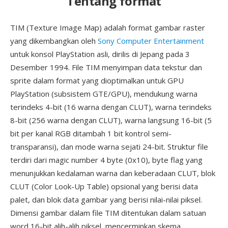
Tentang format
TIM (Texture Image Map) adalah format gambar raster
yang dikembangkan oleh
Sony Computer Entertainment
untuk konsol PlayStation asli, dirilis di Jepang pada 3
Desember 1994. File TIM menyimpan data tekstur dan
sprite dalam format yang dioptimalkan untuk GPU
PlayStation (subsistem GTE/GPU), mendukung warna
terindeks 4-bit (16 warna dengan CLUT), warna terindeks
8-bit (256 warna dengan CLUT), warna langsung 16-bit (5
bit per kanal RGB ditambah 1 bit kontrol semi-
transparansi), dan mode warna sejati 24-bit. Struktur file
terdiri dari magic number 4 byte (0x10), byte flag yang
menunjukkan kedalaman warna dan keberadaan CLUT, blok
CLUT (Color Look-Up Table) opsional yang berisi data
palet, dan blok data gambar yang berisi nilai-nilai piksel.
Dimensi gambar dalam file TIM ditentukan dalam satuan
word 16-bit alih-alih piksel, mencerminkan skema