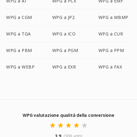
WPG a AI
WPG a PCX
WPG a EMF
WPG a CGM
WPG a JP2
WPG a WBMP
WPG a TGA
WPG a ICO
WPG a CUR
WPG a PBM
WPG a PGM
WPG a PPM
WPG a WEBP
WPG a EXR
WPG a FAX
WPG valutazione qualità della conversione
3.9
(306 voti)