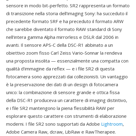
sensore in modo bit-perfetto. SR2 rappresenta un formato
di transizione nella storia dell'imaging Sony: ha succeduto il
precedente formato SRF e ha preceduto il formato ARW
che sarebbe diventato il formato RAW standard di Sony
nell'intera gamma Alpha mirrorless e DSLR dal 2006 in
avanti. Il sensore APS-C della DSC-R1 abbinato a un
obiettivo zoom fisso Carl Zeiss Vario-Sonnar la rendeva
una proposta insolita — essenzialmente una compatta con
qualità d'immagine da reflex — e i file SR2 di questa
fotocamera sono apprezzati dai collezionisti. Un vantaggio
è la preservazione dei dati di un design di fotocamera
unico: la combinazione di sensore grande e ottica fissa
della DSC-R1 produceva un carattere di imaging distintivo,
e i file SR2 mantengono la piena flessibilità RAW per
esplorare questo carattere con strumenti di elaborazione
moderni. I file SR2 sono supportati da Adobe
Lightroom
,
Adobe Camera Raw, dcraw, LibRaw e RawTherapee.