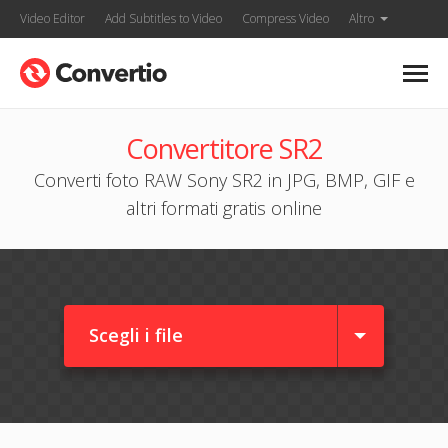
Video Editor
Add Subtitles to Video
Compress Video
Altro
Convertitore SR2
Converti foto RAW Sony SR2 in JPG, BMP, GIF e
altri formati gratis online
Scegli i file