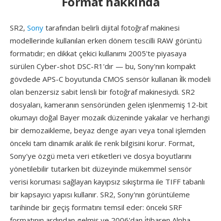
Format hakkında
SR2,
Sony
tarafından belirli dijital fotoğraf makinesi
modellerinde kullanılan erken dönem tescilli RAW görüntü
formatıdır; en dikkat çekici kullanımı 2005'te piyasaya
sürülen Cyber-shot DSC-R1'dır — bu, Sony'nın kompakt
gövdede APS-C boyutunda CMOS sensör kullanan i̇lk modeli
olan benzersiz sabit lensli bir fotoğraf makinesiydi. SR2
dosyaları, kameranın sensöründen gelen işlenmemiş 12-bit
okumayı doğal Bayer mozaik düzeninde yakalar ve herhangi
bir demozaikleme, beyaz denge ayarı veya tonal işlemden
önceki tam dinamik aralık ile renk bilgisini korur. Format,
Sony'ye özgü meta veri etiketleri ve dosya boyutlarını
yönetilebilir tutarken bit düzeyinde mükemmel sensör
verisi koruması sağlayan kayıpsız sıkıştırma ile TIFF tabanlı
bir kapsayıcı yapısı kullanır. SR2, Sony'nın görüntüleme
tarihinde bir geçiş formatını temsil eder: önceki SRF
formatının ardından gelmiş ve 2006'dan i̇tibaren Alpha