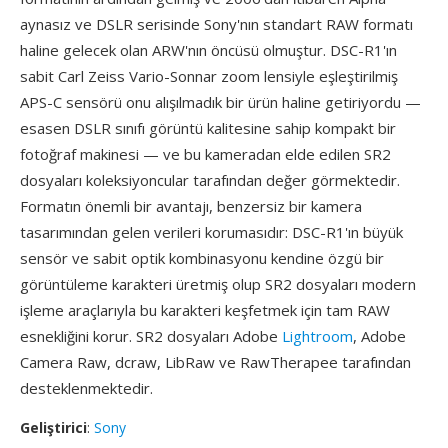
aynasız ve DSLR serisinde Sony'nın standart RAW formatı
haline gelecek olan ARW'nın öncüsü olmuştur. DSC-R1'ın
sabit Carl Zeiss Vario-Sonnar zoom lensiyle eşleştirilmiş
APS-C sensörü onu alışılmadık bir ürün haline getiriyordu —
esasen DSLR sınıfı görüntü kalitesine sahip kompakt bir
fotoğraf makinesi — ve bu kameradan elde edilen SR2
dosyaları koleksiyoncular tarafından değer görmektedir.
Formatın önemli bir avantajı, benzersiz bir kamera
tasarımından gelen verileri korumasıdır: DSC-R1'ın büyük
sensör ve sabit optik kombinasyonu kendine özgü bir
görüntüleme karakteri üretmiş olup SR2 dosyaları modern
işleme araçlarıyla bu karakteri keşfetmek için tam RAW
esnekliğini korur. SR2 dosyaları Adobe
Lightroom
, Adobe
Camera Raw, dcraw, LibRaw ve RawTherapee tarafından
desteklenmektedir.
Geliştirici
:
Sony