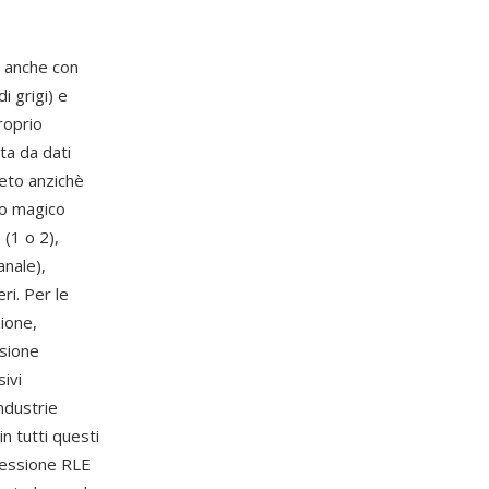
o anche con
i grigi) e
proprio
ta da dati
eto anzichè
ero magico
(1 o 2),
anale),
ri. Per le
ione,
ssione
sivi
industrie
n tutti questi
ressione RLE