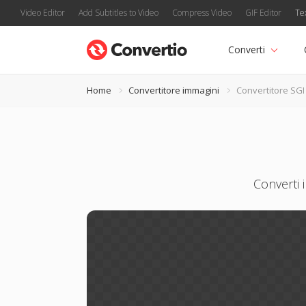
Video Editor
Add Subtitles to Video
Compress Video
GIF Editor
Te
Converti
Home
Convertitore immagini
Convertitore SGI
Converti i