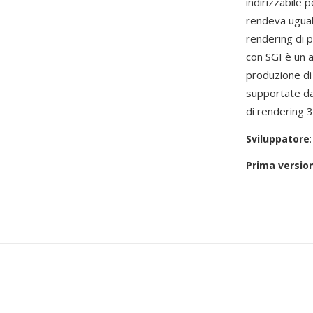
indirizzabile 
rendeva ugual
rendering di p
con SGI è un a
produzione di 
supportate d
di rendering 
Sviluppatore
Prima versio