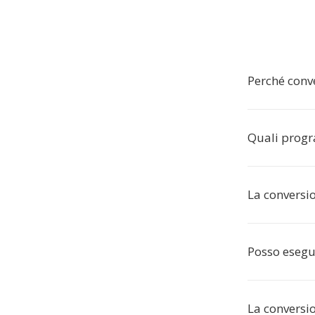
Perché conve
Quali progr
La conversio
Posso esegui
La conversio