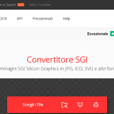
xt to Speech
Video Translator
OCR
API
Prezziminuti
Help
Eccezionale
Convertitore SGI
mmagini SGI Silicon Graphics in JPG, ICO, SVG e altri for
Scegli i file