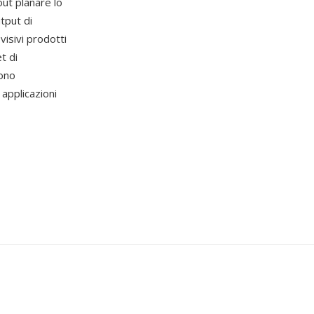
out planare lo
tput di
visivi prodotti
t di
sono
applicazioni