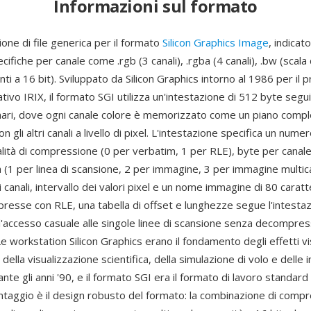
Informazioni sul formato
ione di file generica per il formato
Silicon Graphics Image
, indicat
ifiche per canale come .rgb (3 canali), .rgba (4 canali), .bw (scala d
ianti a 16 bit). Sviluppato da Silicon Graphics intorno al 1986 per il 
ivo IRIX, il formato SGI utilizza un'intestazione di 512 byte segui
ari, dove ogni canale colore è memorizzato come un piano compl
on gli altri canali a livello di pixel. L'intestazione specifica un num
lità di compressione (0 per verbatim, 1 per RLE), byte per canale 
 (1 per linea di scansione, 2 per immagine, 3 per immagine multic
 canali, intervallo dei valori pixel e un nome immagine di 80 caratte
resse con RLE, una tabella di offset e lunghezze segue l'intestaz
'accesso casuale alle singole linee di scansione senza decompre
e workstation Silicon Graphics erano il fondamento degli effetti vi
 della visualizzazione scientifica, della simulazione di volo e delle 
e gli anni '90, e il formato SGI era il formato di lavoro standard i
antaggio è il design robusto del formato: la combinazione di comp