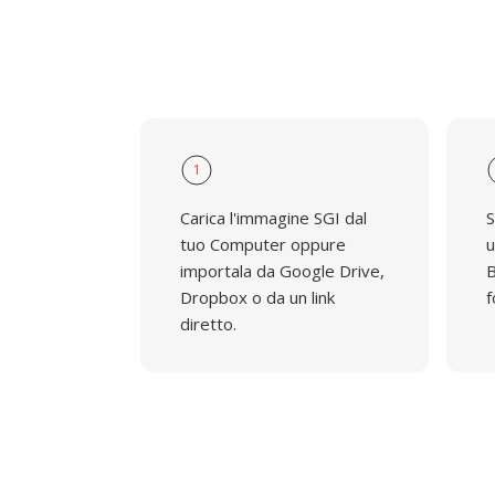
1
Carica l'immagine SGI dal
S
tuo Computer oppure
u
importala da Google Drive,
B
Dropbox o da un link
f
diretto.