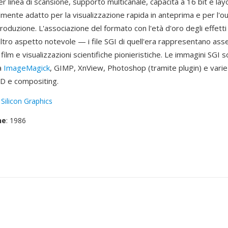
per linea di scansione, supporto multicanale, capacità a 16 bit e lay
mente adatto per la visualizzazione rapida in anteprima e per l'ou
roduzione. L'associazione del formato con l'età d'oro degli effetti 
ltro aspetto notevole — i file SGI di quell'era rappresentano asse
film e visualizzazioni scientifiche pionieristiche. Le immagini SGI 
a
ImageMagick
, GIMP, XnView, Photoshop (tramite plugin) e varie 
3D e compositing.
:
Silicon Graphics
ne
: 1986