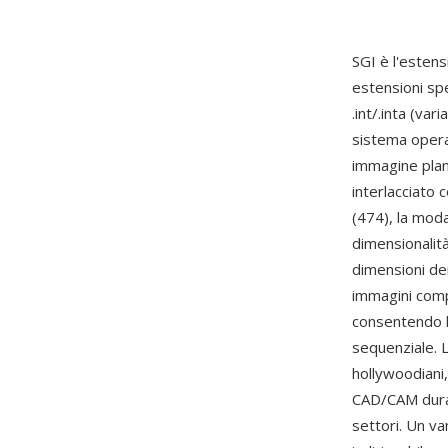
SGI è l'estens
estensioni spec
.int/.inta (var
sistema operat
immagine plan
interlacciato c
(474), la moda
dimensionalità
dimensioni dei
immagini comp
consentendo l
sequenziale. L
hollywoodiani,
CAD/CAM durant
settori. Un v