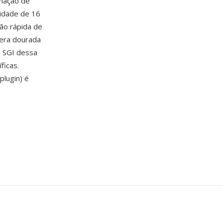
inação de
cidade de 16
ção rápida de
 era dourada
s SGI dessa
ficas.
plugin) é