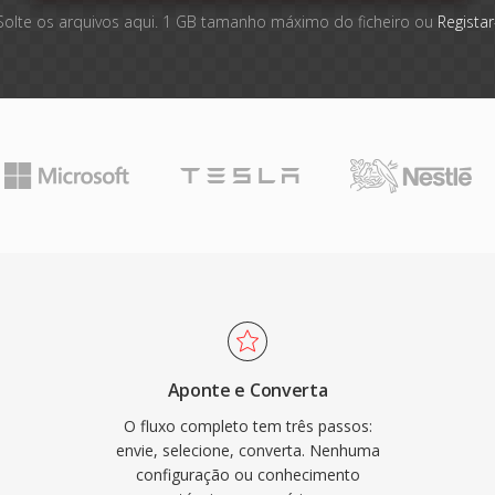
Solte os arquivos aqui. 1 GB tamanho máximo do ficheiro ou
Registar
Aponte e Converta
O fluxo completo tem três passos:
envie, selecione, converta. Nenhuma
configuração ou conhecimento