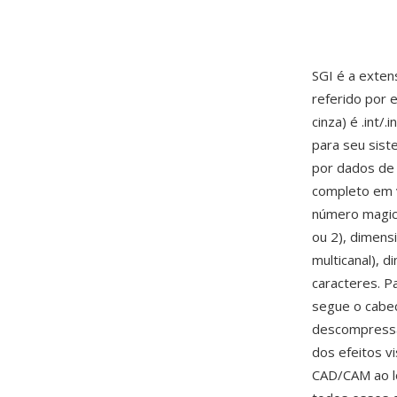
SGI é a exten
referido por e
cinza) é .int/
para seu sist
por dados de
completo em v
número magico
ou 2), dimens
multicanal), 
caracteres. P
segue o cabec
descompressão
dos efeitos vi
CAD/CAM ao l