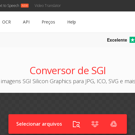
xt to Speech
Video Translator
OCR
API
Preços
Help
Excelente
I
Conversor de SGI
imagens SGI Silicon Graphics para JPG, ICO, SVG e mai
Selecionar arquivos