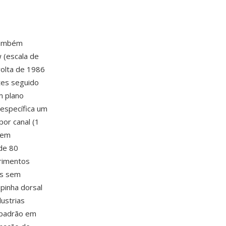
também
w (escala de
 volta de 1986
tes seguido
m plano
 específica um
por canal (1
gem
 de 80
primentos
is sem
pinha dorsal
dustrias
 padrão em