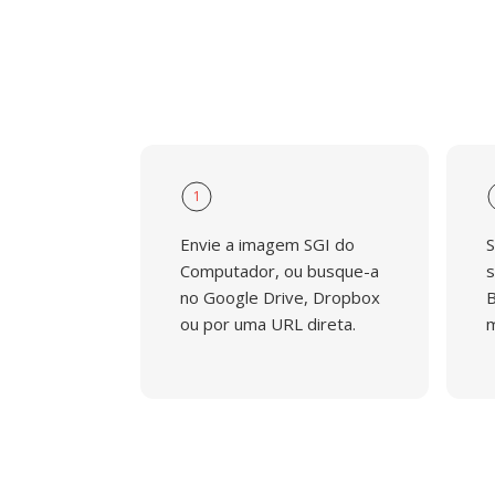
1
Envie a imagem SGI do
S
Computador, ou busque-a
s
no Google Drive, Dropbox
B
ou por uma URL direta.
m