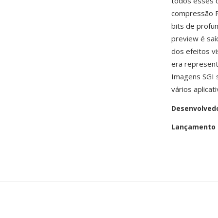
todos esses 
compressão RL
bits de profu
preview é saí
dos efeitos v
era represent
Imagens SGI 
vários aplica
Desenvolved
Lançamento i