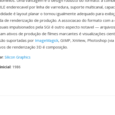
dominios. Uma vantagem é o design robusto do formato: a comb
E enderecavel por linha de varredura, suporte multicanal, capa
ndidade é layout planar o tornou igualmente adequado para exibi
da de renderização de produção. A associacao do formato com a
isuais impulsionados pela SGI é outro aspecto notavel — arquivo
am ativos de produção de filmes marcantes é visualizações cientí
são suportadas por
ImageMagick
, GIMP, XnView, Photoshop (via 
tivos de renderização 3D é composição.
or
:
Silicon Graphics
nicial
: 1986