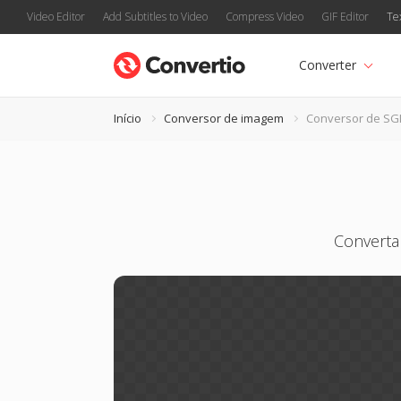
Video Editor
Add Subtitles to Video
Compress Video
GIF Editor
Te
Converter
Início
Conversor de imagem
Conversor de SG
Converta 