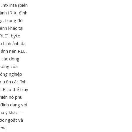
int/.inta (biến
ành IRIX, định
g, trong đó
ênh khác tại
 RLE), byte
o hình ảnh đa
h ảnh nén RLE,
o các dòng
 sống của
công nghiệp
 trên các lĩnh
LE có thể truy
hiến nó phù
 định dạng với
chú ý khác —
ước ngoặt và
iew,