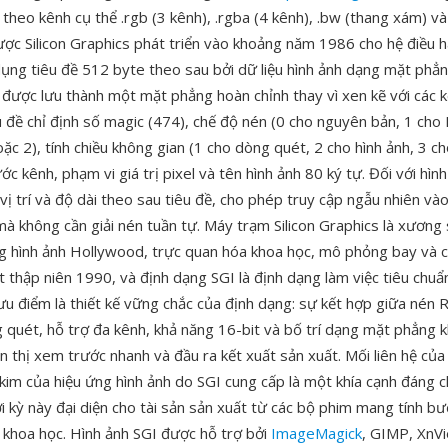
heo kênh cụ thể .rgb (3 kênh), .rgba (4 kênh), .bw (thang xám) và .
ược Silicon Graphics phát triển vào khoảng năm 1986 cho hệ điều h
ụng tiêu đề 512 byte theo sau bởi dữ liệu hình ảnh dạng mặt phẳn
được lưu thành một mặt phẳng hoàn chỉnh thay vì xen kẽ với các k
u đề chỉ định số magic (474), chế độ nén (0 cho nguyên bản, 1 cho
ặc 2), tính chiều không gian (1 cho dòng quét, 2 cho hình ảnh, 3 ch
ước kênh, phạm vi giá trị pixel và tên hình ảnh 80 ký tự. Đối với hìn
ị trí và độ dài theo sau tiêu đề, cho phép truy cập ngẫu nhiên và
 mà không cần giải nén tuần tự. Máy trạm Silicon Graphics là xương
g hình ảnh Hollywood, trực quan hóa khoa học, mô phỏng bay và 
thập niên 1990, và định dạng SGI là định dạng làm việc tiêu chuẩn
ưu điểm là thiết kế vững chắc của định dạng: sự kết hợp giữa nén R
 quét, hỗ trợ đa kênh, khả năng 16-bit và bố trí dạng mặt phẳng k
n thị xem trước nhanh và đầu ra kết xuất sản xuất. Mối liên hệ của
 kim của hiệu ứng hình ảnh do SGI cung cấp là một khía cạnh đáng 
i kỳ này đại diện cho tài sản sản xuất từ các bộ phim mang tính b
 khoa học. Hình ảnh SGI được hỗ trợ bởi
ImageMagick
, GIMP, XnV