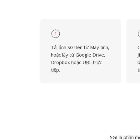
1
Tải ảnh SGI lên từ Máy tính,
C
hoặc lấy từ Google Drive,
J
Dropbox hoặc URL trực
b
tiếp.
t
SGI là phần m