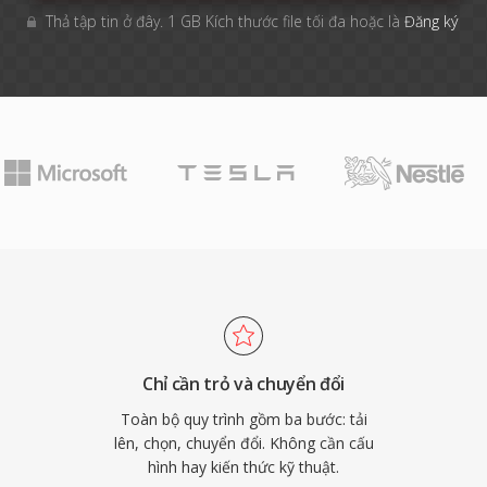
Thả tập tin ở đây. 1 GB Kích thước file tối đa hoặc là
Đăng ký
Chỉ cần trỏ và chuyển đổi
Toàn bộ quy trình gồm ba bước: tải
lên, chọn, chuyển đổi. Không cần cấu
hình hay kiến thức kỹ thuật.