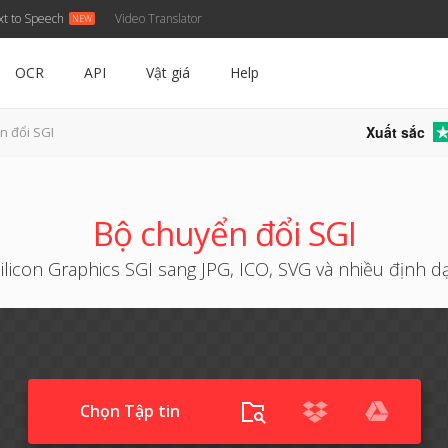
xt to Speech
Video Translator
OCR
API
Vật giá
Help
Xuất sắc
n đổi SGI
Bộ chuyển đổi SGI
ilicon Graphics SGI sang JPG, ICO, SVG và nhiều định d
Chọn Tập tin