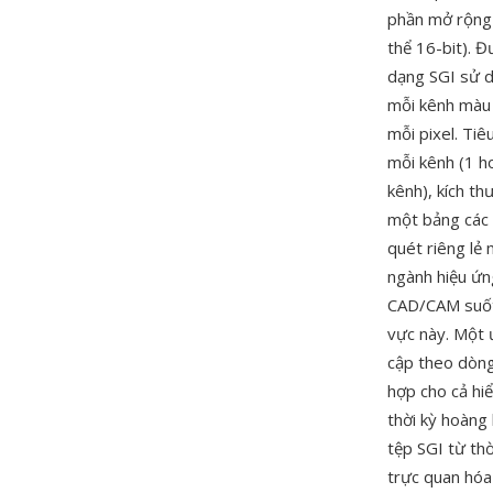
phần mở rộng t
thể 16-bit). Đ
dạng SGI sử d
mỗi kênh màu 
mỗi pixel. Tiê
mỗi kênh (1 ho
kênh), kích th
một bảng các v
quét riêng lẻ
ngành hiệu ứn
CAD/CAM suốt 
vực này. Một 
cập theo dòng
hợp cho cả hiể
thời kỳ hoàng
tệp SGI từ thờ
trực quan hóa