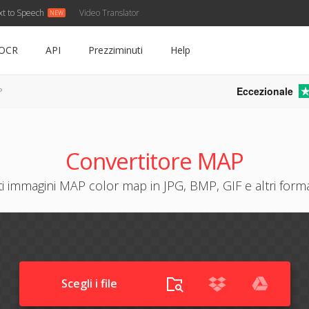
xt to Speech
Video Translator
OCR
API
Prezziminuti
Help
Eccezionale
P
Convertitore MAP
i immagini MAP color map in JPG, BMP, GIF e altri format
Scegli i file