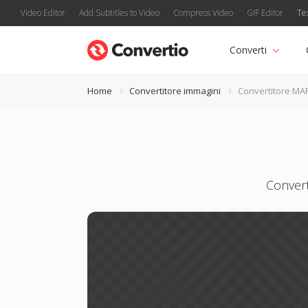
Video Editor
Add Subtitles to Video
Compress Video
GIF Editor
Te
Converti
Home
Convertitore immagini
Convertitore MA
Convert