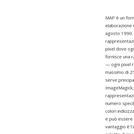
MAP è un form
elaborazione i
agosto 1990. 
rappresentazio
pixel dove ogn
fornisce una 
— ogni pixel r
massimo di 256
serve princip
ImageMagick, 
rappresentazi
numero specifi
colori indiciz
e può essere t
vantaggio è l'