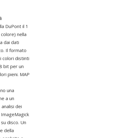
di
la DuPont il 1
colore) nella
a dai dati
o. Il formato
olori distinti
 8 bit per un
lori pieni. MAP
ono una
ne a un
analisi dei
 di ImageMagick
 su disco. Un
e della