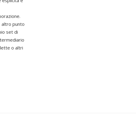
 esplicita e
borazione.
 altro punto
io set di
termediario
ette o altri