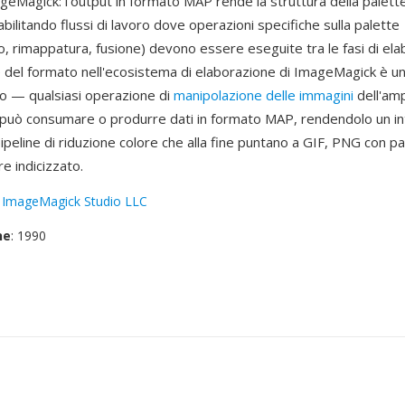
geMagick: l'output in formato MAP rende la struttura della palette
abilitando flussi di lavoro dove operazioni specifiche sulla palette
o, rimappatura, fusione) devono essere eseguite tra le fasi di ela
e del formato nell'ecosistema di elaborazione di ImageMagick è un
co — qualsiasi operazione di
manipolazione delle immagini
dell'amp
uò consumare o produrre dati in formato MAP, rendendolo un in
ipeline di riduzione colore che alla fine puntano a GIF, PNG con pal
re indicizzato.
:
ImageMagick Studio LLC
ne
: 1990