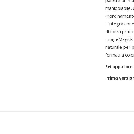
palette di Ima
manipolabile, 
(riordinament
L'integrazion
di forza prati
ImageMagick p
naturale per p
formati a colo
Sviluppatore
Prima versio