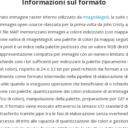
Informazioni sul formato
ato immagine raster interno utilizzato da
ImageMagick
, la suite 
mmagini open-source rilasciata per la prima volta da John Cristy al
I file MAP memorizzano immagini a colore indicizzato (con mappa 
ne nativa di ImageMagick: una palette di colori (la mappa) seguit
i pixel è un indice nella palette piuttosto che un valore RGB dirett
rappresentazione compatta per immagini con un numero limitato di c
ichiede solo i bit sufficienti per indicizzare la palette (tipicamente
 colori), rispetto ai 24 o 32 bit per pixel richiesti dai formati a co
almente come formato intermedio nella pipeline di elaborazione di
utile quando si eseguono operazioni che beneficiano di o richied
one con palette: quantizzazione dei colori (riduzione di un'immagi
co di colori), manipolazione della palette, preparazione per GIF e 
zati. Il formato viene invocato attraverso la sintassi I/O standard
rasferito tramite pipe tra le fasi di elaborazione senza overhead
accesso diretto alle capacità di quantizzazione dei colori e gestion